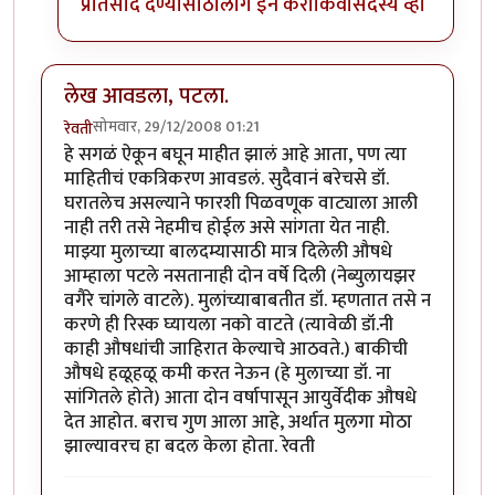
प्रतिसाद देण्यासाठी
लॉग इन करा
किंवा
सदस्य व्हा
लेख आवडला, पटला.
सोमवार, 29/12/2008 01:21
रेवती
हे सगळं ऐकून बघून माहीत झालं आहे आता, पण त्या
माहितीचं एकत्रिकरण आवडलं. सुदैवानं बरेचसे डॉ.
घरातलेच असल्याने फारशी पिळवणूक वाट्याला आली
नाही तरी तसे नेहमीच होईल असे सांगता येत नाही.
माझ्या मुलाच्या बालदम्यासाठी मात्र दिलेली औषधे
आम्हाला पटले नसतानाही दोन वर्षे दिली (नेब्युलायझर
वगैरे चांगले वाटले). मुलांच्याबाबतीत डॉ. म्हणतात तसे न
करणे ही रिस्क घ्यायला नको वाटते (त्यावेळी डॉ.नी
काही औषधांची जाहिरात केल्याचे आठवते.) बाकीची
औषधे हळूहळू कमी करत नेऊन (हे मुलाच्या डॉ. ना
सांगितले होते) आता दोन वर्षापासून आयुर्वेदीक औषधे
देत आहोत. बराच गुण आला आहे, अर्थात मुलगा मोठा
झाल्यावरच हा बदल केला होता. रेवती