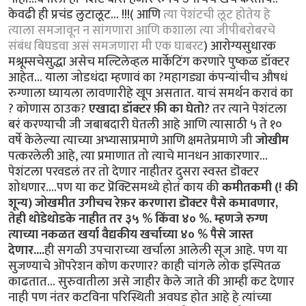
केवढी ही प्रचंड लुटालूट... !!!( आणि
त्या पेशंटची लूट होतेय हे
त्याला समजावून न सांगणारा आणि कशाला त्या जीपीबरोबरचे
संबंध बिघडवा असं समजणारा मी एक घाबरट
) आरोग्यसुधारक
मश्रूम्सचेसुद्धा असेच मल्टिलेव्हल मार्केटिंग करणारे पुष्कळ डॉक्टर
आहेत... याला जोडधंदा म्हणावं का ?महागड्या कंपन्यांचीच औषधं
रुग्णाला घ्यायला लावणारीहे खूप असतात. याचं समर्थन करावं का
? कोणास ठाउक?
एखादा डॉक्टर फ़ी का घेतो?
तर त्याने पेशंटला
बरं करण्याची जी जबाबदारी घेतली आहे आणि त्यासाठी ५ ते १०
वर्षे केलेल्या त्याच्या अभ्यासाप्रमाणे आणि क्षमतेप्रमाणे जी
जोखीम
पत्करलेली आहे, त्या प्रमाणात तो त्याचे मानधन आकारणार...
पेशंटला परवडलं तर तो देणार नाहीतर दुसरा स्वस्त डॊक्टर
शोधणार....पण या कट प्रॆक्टिसमध्ये होतं काय की
कमीतकमी (! की
शून्य) जोखमीत उगीचच रेफ़र करणारा डॊक्टर पैसे कमावणार,
तेही थोडेथोडके नाहीत तर ३५ % किंवा ४० %. म्हणजे रुग्ण
त्याच्या नकळत खर्या वैद्यकीय खर्चाच्या ४० % पैसे जास्त
देणार....
ही सगळी उपचाराच्या खर्चाला आलेली सूज आहे. पण या
सुजण्याचे ऒपरेशन कोण करणार? काही चांगले लोक इस्पितळ
काढतात... सुरुवातीला असे जाहीर केले जाते की आम्ही कट देणार
नाही पण नंतर कटविना परिस्थिती अवघड होत आहे हे त्यांच्या