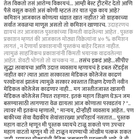
तेल विकतो तसं आरोग्य विकायचं... आम्ही बेस्ट ट्रीटमेंट देतो आणि
पैसे वसूल करतो असं कोणी म्हटलं तर यात चूक काय आहे?
कमिशन आजकाल कोणत्या धंद्यात खात नाहीत? जो ग्राहकाच्या
सर्वात जवळचा माणूस असतो तो कमिशन खाणारच.
उदाहरणच
द्यायचं तर आजकाल पुस्तकांच्या किंमती वाढलेल्या आहेत . पुस्तक
प्रकाशन म्हणतं की आजकाल मोठ्या विक्रेत्यांना ४० % कमिशन
लागतं , न देणार्या प्रकाशनाची पुस्तकंच बाहेर दिसत नाहीत.
त्यामुळं साहजिकच प्रकाशनांनी किंमती भयानक वाढवलेल्या
आहेत. शेवटी भोगतो तो वाचकच ना...
तसंच इकडं आहे...सीपीए
सुद्धा लावायचा आणि उदात्त व्यवसाय म्हणायचं हे डबल स्टॆंडर्ड्स
नाहीत का? त्यात आता सरकारला मेडिकल कॊलेजेस काढणं
परवडेनासं झालंय त्यामुळे सरकार स्वस्तात शिक्षण देणारी नवीन
मेडिकल कॊलेजेस काढणार नाही... मग जास्तीतजास्त खासगी
मेडिकल कॊलेजेस निघत राहणार. इतकं महाग शिक्षण घेऊन जम
बसण्यासाठी लागणारा वेळ द्यायला आज कोणाला परवडतंय ? "..
त्यावर मी इतकंच म्हणालो, " मान्यय, दोन्हीही व्यवसाय आहेत.. पण
बाकीच्या सेवा वैद्यकीय सेवांसारख्या अपरिहार्य नसतात... पुस्तक
महाग वाटते म्हणून मी पुस्तक घ्यायचे टाळू शकतो पण उपचार
महाग वाटतो म्हणून मी तो टाळून मरण्याची जोखीम पत्करू शकत