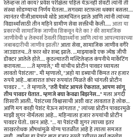
रेलेव्हन्स तो काय? प्रवेश परीक्षेला पहिलं येऊनही शेवटी त्यांनी ती
संस्था सोडण्याचा निर्णय घेतला...सगळ्या स्टाफ़ला धक्का बसला....
त्यानंतर पीजीआयमध्ये थोडे आत्मचिंतन झाले आणि त्यांनी त्यांच्या
विद्यार्थ्यांसाठी तीन महिने ग्रामीण सेवा सक्तीची केली.....
आता या
प्रकारची सामाजिक जाणीव शिकवून येते का ? की सामाजिक
जाणीवेची ४ लेक्चर्स ठेवली विद्यार्थ्यांना आणि त्यांना आपल्यावरच्या
जबाबदारीची जाणीव झाली?
आता सेवा, सामाजिक जाणीव वगैरे
जाउद्यातच...ते फ़ार थोर शब्द झाले. ...माझ्याकडे एक ज्येष्ठ जीपी
डॊक्टर आलेले होते.... कुठल्यातरी मल्टिलेव्हल कंपनीचे मार्केटिंग
करायला.... ....ते म्हणाले," मी यांचीच प्रोटीन पावडर घ्यायला
लावतो पेशंटला".. मी म्हणालो, "अहो या डब्याची किंमत तर हजार
रुपये आहे...बाजारात शंभर रुपयांत मिळते की चांगली प्रोटीन
पावडर .. ".. ते म्हणाले,
"तरी पेशंट आपलं ऐकतात, आपण सांगू
तीच पावडर घेतात.. म्हणजे बघा केवढा बिझनेस..."
मला अगदी
शिसारी आली.. पेशंटच्या विश्वासाची अशी वाट लावतात हे लोक...
आणि मग काही पेशंट येऊन सांगतात ," त्यांच्या प्रोटीन पावडरमुळे
माझी शुगर नॊर्मलला आहे... महिन्याला हजार रुपयांची प्रोटीन
पावडर घेतो.. छान आहे. "... या पेशंटची शुगर त्याच्या इतर
साखररोधक औषधांमुळे योग्य पातळीत आहे हे त्याला समजत
नाही...वर्षाला हा पेशंट बारा हजार रुपये उगीचच खर्च करतोय..