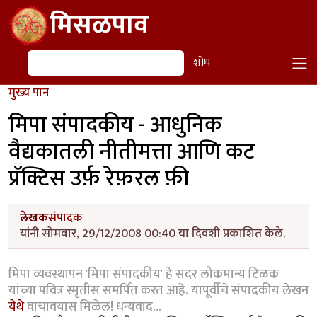
Skip to main content
मिसळपाव
शोध
शोध
मुख्य पान
मिपा संपादकीय - आधुनिक
वैद्यकातली नीतीमत्ता आणि कट
प्रॅक्टिस उर्फ़ रेफ़रल फ़ी
लेखक
संपादक
यांनी सोमवार, 29/12/2008 00:40 या दिवशी प्रकाशित केले.
मिपा व्यवस्थापन 'मिपा संपादकीय' हे सदर लोकमान्य टिळक
यांच्या पवित्र स्मृतीस समर्पित करत आहे. यापूर्वीचे संपादकीय लेखन
येथे
वाचावयास मिळेल! धन्यवाद...