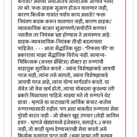
करावी? अवघ्या समाजातच सामाजिक जाणीव पेरली
तर बरे. फक्त ग्राहक सुजाण होऊन चालणार नाही,
कारण कित्येक गावांत पर्याय काय असतो? फक्त
नियंत्रण कडक करून चालणार नाही, कारण ग्राहक/
व्यावसायिक बाजार सुजाणपणे/सचोटीने करणार
नसतील तर नियंत्रक भ्रष्ट होण्यास ते आमंत्रणच आहे.
ग्राहक-व्यावसायिक-नियंत्रक तीन्ही बदलायला
पाहिजेत. - - - आता सैद्धांतिक मुद्दा : "रिफरल फी" या
प्रकाराला माझा सैद्धांतिक विरोध नाही. सामान्य-
चिकित्सक (जनरल प्रॅक्टिस) डॉक्टर हा रुग्णांची
वाहातुक सुरळित करतो - ज्यांना विशेषज्ञाकडे जायची
गरज नाही, त्यांना तसे सांगतो, ज्यांना विशेषज्ञाकडे
जायची गरज आहे, त्यांना योग्य मार्गदर्शन करतो. या
सेवेत जो वेळ खर्च होतो, त्याचा मोबदला कुठल्या तरी
प्रकारे मिळायला पाहिजे. माझ्या मते तो रुग्णाने थेट
द्यावा - म्हणजे या वाटाड्याचे आर्थिक कंत्राट-कर्तव्य
रुग्णाच्यासाठी राहील. पण अशा बाबतीत रुग्णाला सेवा
पुरेशी वाटत नाही - जो डॉक्टर खुद्द उपचार (तोही जालिम
हवा! - म्हणजे खेड्यामध्ये इंजेक्शन, सलाईन...) करत
नाही, तो काही मूल्य देण्यासारखी सेवा करतो असे
कित्येक रुग्णांना पटत नाही. (असा माझा तरी अनुभव