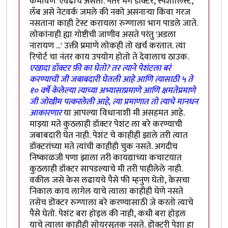
कमावणे' एवढाच असतो. नंतर मग डॉक्टर, स्पेशालिस्ट,
लॅब असे नेटवर्क जमले की नको असनार्‍या किंवा गरज
नसताना काही टेस्ट करायला रुग्णाला भाग पाडले जाते.
लोकांनाही ह्या गोष्टीची जाणीव असते परंतु 'अडला
नारायण ...' उक्ती प्रमाणे लोकही तो खर्च करतात. त्या
रिपोर्ट चा नंतर काय उपयोग होतो ते देवालाच ठाउक.
एखादा डॉक्टर फ़ी का घेतो? तर त्याने पेशंटला बरं
करण्याची जी जबाबदारी घेतली आहे आणि त्यासाठी ५ ते
१० वर्षे केलेल्या त्याच्या अभ्यासाप्रमाणे आणि क्षमतेप्रमाणे
जी जोखीम पत्करलेली आहे, त्या प्रमाणात तो त्याचे मानधन
आकारणार
या आपल्या विधानाशी मी असहमत आहे.
माझ्या मते कुठलाही डॉक्टर पेशंट ला बरे करण्याची
जबाबदारी घेत नाही. पेशंट चे काहीही झाले तरी त्यात
डॉक्टरांच्या मते त्यांची काहीही चुक नसते. अगदीच
निष्काळजी पणा झाला तरी कायद्याच्या कचाटयात
कुठलाही डॉक्टर सापडल्याचे मी तरी पाहीलेले नाही.
वकील जसे केस लढायचे पैसे फी म्हनुण घेतो, केसचा
निकाल काय लागेल याचे त्याला काहीही घेणे नसते
तसेच डॊक्टर रुग्णाला बरे करण्यासाठी जे करतो त्याचे
पैसे घेतो. पेशंट बरा होइल की नाही, कधी बरा होइल
याचे त्याला काहीही सोयरसुतक नसते. डॊक्टरी पेशा हा