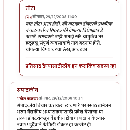
तोटा
सोमवार, 29/12/2008 11:00
चित्रा
In reply to
एकंदर
by
सहज
यात तोटा असा होतो, की वाटाड्या डॉक्टरचे प्राथमिक
कंत्राट-कर्तव्य रिफरल फी देणार्‍या विशेषज्ञाकडे
असते, रुग्णाकडे नाही.
अगदी खरे. यामुळेच तर
हळूहळू संपूर्ण व्यवसायाचे नाव बदनाम होते.
चांगल्या विषयावरचा लेख, आवडला.
प्रतिसाद देण्यासाठी
लॉग इन करा
किंवा
सदस्य व्हा
संपादकीय
सोमवार, 29/12/2008 10:34
अमोल केळकर
संपादकीय विचार करायला लावणारे भरमसाठ डोनेशन
भरुन वैद्यकीय अभ्यासक्रमासाठी प्रवेश घेणार्‍या या
तरुण डॉक्टरांकडून वैद्यकीय क्षेत्राचा धंदा न केल्यास
नवल ! दुर्दैवाने फॅमिली डॉक्टर हा कन्सेप्ट ही