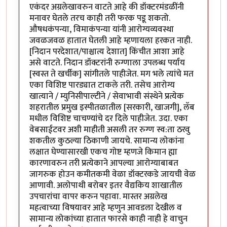
एकंदर अग्रलेखावरुन वाटते आहे की डॉक्टरमंडळींनी
मनावर घेतले तरच काही तरी फरक पडू शकतो.
औषधकंपन्या, विमाकंपन्या यांनी आरोग्यव्यवस्था
जवळजवळ हातात घेतली आहे म्हणायला हरकत नाही.
[निदान परदेशात/पाश्चात्य देशात] किंचीत आशा आहे
असे वाटते. निदान डॉक्टरांनी रुग्णाला उपलब्ध पर्याय
[स्वस्त ते खर्चीक] सांगीतले पाहीजेत. मग भले त्यांचे मत
एका विशिष्ट पारड्यात टाकले तरी. तसेच आरोग्य
खात्याने / म्युनिसीपाल्टीने / सेवाभावी संस्थेने प्रत्येक
शहरातील प्रमुख इस्पीतळातील [सरकारी, खाजगी], लॅब
मधील विशिष्ट चाचण्यांचे दर दिले पाहीजेत. उदा. एका
वेबसाईटवर अशी माहीती असली तर रुग्ण स्व:ता ठरवु
शकतील कुठल्या ठिकाणी जायचे. सामान्य लोकांना
लक्षात घेण्यासारखी एकच गोष्ट म्हणजे किमान ह्या
कारणावरुन तरी प्रत्येकाने आपल्या आरोग्याबाबत
जागरुक होउन कमीतकमी वेळा डॉक्टरकडे जायची वेळ
आणावी. अलोपाथी बरोबर इतर वैद्यकिय शाखातील
उपचारांचा वापर करुन पहावा. मास्तर अग्रलेख
महत्वाच्या विषयावर आहे म्हणुन आवडला देखील व
सामान्य लोकांच्या हातात फारसे काही नाही हे वाचुन