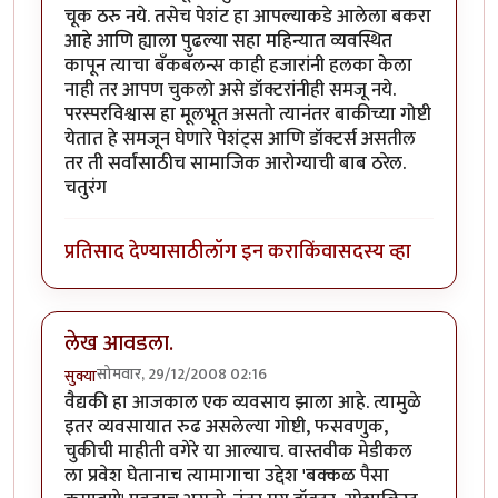
चूक ठरु नये. तसेच पेशंट हा आपल्याकडे आलेला बकरा
आहे आणि ह्याला पुढल्या सहा महिन्यात व्यवस्थित
कापून त्याचा बँकबॅलन्स काही हजारांनी हलका केला
नाही तर आपण चुकलो असे डॉक्टरांनीही समजू नये.
परस्परविश्वास हा मूलभूत असतो त्यानंतर बाकीच्या गोष्टी
येतात हे समजून घेणारे पेशंट्स आणि डॉक्टर्स असतील
तर ती सर्वांसाठीच सामाजिक आरोग्याची बाब ठरेल.
चतुरंग
प्रतिसाद देण्यासाठी
लॉग इन करा
किंवा
सदस्य व्हा
लेख आवडला.
सोमवार, 29/12/2008 02:16
सुक्या
वैद्यकी हा आजकाल एक व्यवसाय झाला आहे. त्यामुळे
इतर व्यवसायात रुढ असलेल्या गोष्टी, फसवणुक,
चुकीची माहीती वगेरे या आल्याच. वास्तवीक मेडीकल
ला प्रवेश घेतानाच त्यामागाचा उद्देश 'बक्कळ पैसा