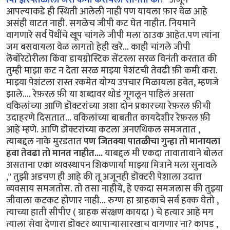
आपल्याकडे ही स्थिती आलेली नाही पण यायला फ़ार वेळ आहे
असंही वाटत नाही. सगळेच जीपी कट घेत नाहीत. नियमाने
वागणारे सर्व पॆथींचे खूप चांगले जीपी मला ठाउक आहेत.पण त्यांना
जम बसवायला वेळ लागतो हेही खरे... काही चांगले जीपी
लॆबोरेटोरीला किंवा डायग्नोस्टिक सेंटरला सरळ विनंती करतात की
तुम्ही माझा कट न देता सरळ माझ्या पेशंटची तेवढी फ़ी कमी करा.
माझ्या पेशंटला रास्त रकमेत योग्य उपचार मिळायला हवेत, म्हणजे
झाले.... रेफ़रल फ़ी या शब्दावर थोडं गूगलून पाहिलं असता
वकिलांच्या आणि डॊक्टरांच्या अशा दोन प्रकारच्या रेफ़रल फ़ीची
उदाहरणे दिसतात... वकिलांच्या बाबतीत कायदेशीर रेफ़रल फ़ी
आहे म्हणे. आणि डॊक्टरांच्या कटला अनएथिकल समजतात ,
त्याबद्दल नाके मुरडतात
पण जितक्या पातळीचा गुन्हा तो मानायला
हवा तेवढा तो मानत नाहीत....
याबद्दल मी एकदा तावातावाने बोलत
असताना एका व्यवस्थापन शिकणार्या माझ्या मित्राने मला सुनावले
," तुझी अडचण ही आहे की तू अजूनही डॊक्टरी पेशाला उदात्त
व्यवसाय समजतोस. तो तसा नाहीये, हे एकदा समजलास की तुझ्या
जीवाला कटकट होणार नाही... रुग्ण हा ग्राहकाचे सर्व हक्क घेतो ,
त्याच्या हाती सीपीए ( ग्राहक संरक्षण कायदा ) चे हत्यार आहे मग
त्याला सेवा देणारा डॊक्टर व्यापार्‍यासारखाच वागणार ना? कापड ,