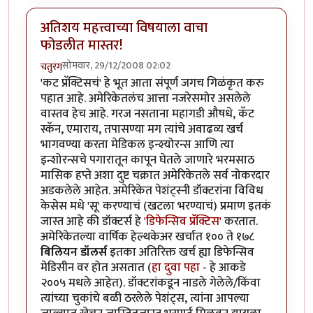
अतिशय महत्त्वाच्या विषयाला वाचा
फोडलीत मास्तर!
सोमवार, 29/12/2008 02:02
चतुरंग
'कट प्रॅक्टिसचं' हे भूत आता संपूर्ण जगच गिळंकृत करु
पहात आहे. अमेरिकेतलंच आत्ता नजरेसमोर असलेले
वास्तव हेच आहे. गरज नसताना महागडी औषधे, कॅट
स्कॅन, एमाराय, तपासण्या मग त्यांचे अवाढव्य खर्च
भागवण्या करता मेडिकल इन्श्योरन्स आणि त्या
इन्शोरन्सचे पगारातून कापून घेतले जाणारे भरमसाठ
मासिक हप्ते अशा दुष्ट चक्रात अमेरिकेतले सर्व नोकरदार
अडकलेले आहेत. अमेरिकेत पेशंट्स्नी डॉक्टरांना विविध
केसेस मधे 'सू' करण्याचं (खटला भरण्याचं) प्रमाण इतकं
जास्त आहे की डॉक्टर्स हे
'डिफेन्सिव प्रॅक्टिस'
करतात.
अमेरिकेतल्या वार्षिक हेल्थकेअर खर्चात १०० ते १७८
बिलियन डॉलर्स
इतका अतिरिक्त खर्च ह्या डिफेन्सिव
मेडिसीन वर होत असतात (
हा दुवा पहा
- हे आकडे
२००५ मधले आहेत). डॉक्टरांकडून नाडले गेलेले/किंवा
त्यांच्या चुकांचे बळी ठरलेले पेशंट्स, त्यांना आपल्या