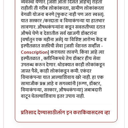
व्यवस्था येणार. [जशी आता दिसते आहेच] राहता
राहीली ती गरीब लोकांकरता, ग्रामीण लोकांकरता
वेगळी योजना बनणे [फुकट नाही पण जरा स्वस्त].
यात सरकार /करदाता व विमाकंपन्या या हातभार
लावणार. औषधकंपन्यांना कडून सवलतीच्या दरात
औषधे घेणे व देशातील सर्व खाजगी डॉक्टरांना
[वर्षातुन एक महीना असे] या विशिष्ट आरोग्य केंद्र व
इस्पीतळात सक्तीची सेवा [जशी नॅशनल सर्व्हीस -
Conscription
] करायला लावणे. किंवा आहे त्या
इस्पीतळात , क्लीनिकमधे तेच डॉक्टर हीच सेवा
उपलब्ध करुन देणार. थोडक्यात काही लोकांकडून
जास्त पैसे, काही लोकांकडून कमी. एकंदर
विमाकंपन्या यात आल्याशिवाय खरे नाही. हा एक
सामाजीक प्रश्न आहे व सगळ्यांनी [रुग्ण, डॉक्टर,
विमाकंपन्या, सरकार, औषधकंपन्या] जबाबदारी
वाटून घेतल्याशिवाय इतर उपाय नाही.
प्रतिसाद देण्यासाठी
लॉग इन करा
किंवा
सदस्य व्हा