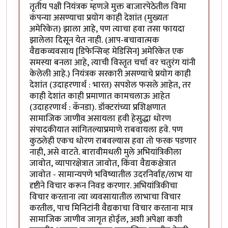
तृतीय पक्षी नियंत्रक म्हणजे मुक्त बाजारपेठेतील विमा
कंपन्या असण्याचा प्रयोग काही देशांत (मुख्यतः
अमेरिकेत) झाला आहे, पण त्याचा हवा तसा फायदा
झालेला दिसून येत नाही. (आप-बचावात्मक
वैद्यकव्यवसाय [डिफेन्सिव्ह मेडिसिन] अमेरिकेत एक
समस्या बनला आहे, त्याची विस्तृत चर्चा वर चतुरंग यांनी
केलेली आहे.) नियंत्रक सरकारी असण्याचे प्रयोग काही
देशांत (उदाहरणार्थ : भारत) सपशेल फसले आहेत, तर
काही देशांत काही प्रमाणात कामचलाऊ आहेत
(उदाहरणार्थ : कॅनडा). डॉक्टरांच्या प्रशिक्षणात
सामाजिक जाणीव असायला हवी हेसुद्धा धोरण
संपादकीयात सांगितल्याप्रमाणे राबवायला हवे. पण
कुठलेही एकच धोरण राबवल्यास हवा तो फरक पडणार
नाही, असे वाटते. बारावीमधली मुले अभियांत्रिकीला
जावोत, व्यापारक्षेत्रात जावोत, किंवा वैद्यकक्षेत्रात
जावोत - सामान्यपणे भविष्यातील उदरनिर्वाह/लाभ या
दृष्टीने विचार करून निवड करणार. अभियांत्रिकीचा
विचार करताना त्या व्यवसायातील लाभाचा विचार
करतील, पाच मिनिटांनी वैद्यकाचा विचार करताना मात्र
सामाजिक जाणीव जागृत होईल, अशी अपेक्षा कशी