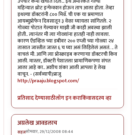
उपचार कमी खर्चात दिले... इथे अमेरिकेत गेल्या
महिन्यात थ्रोट इन्फेक्शन होऊन ताप आला होता. तेव्हा
इथल्या डॉक्टरांनी ८०० मिग्रॅ. ची एक या प्रमाणात
आयब्युप्रोफेन दिवसातून ३ वेळा घ्यायला सांगितले. २
गोळ्या पोटात गेल्यावर माझी जी काही अवस्था झाली
होती.. त्यानंतर मी त्या गोळ्यांना हातही नाही लावला.
कारण ऍडव्हिल च्या डबीवर २०० एम्जी च्या गोळ्या २४
तासात जास्तीत जास्त ६ च घ्या असं लिहिलेलं असतं. .. ते
वाचलं मी. आणि त्या प्रोस्क्राइब करणार्‍या डॉक्टरची किव
आली. मास्तर, डॉक्टरी पेशातला प्रामाणिकपणा संपत
आला आहे का.. अशीच शंका आली आपला हे लेख
वाचून. - (सर्वव्यापी)प्राजु
http://praaju.blogspot.com/
प्रतिसाद देण्यासाठी
लॉग इन करा
किंवा
सदस्य व्हा
अग्रलेख आवडलाच
सोमवार, 29/12/2008 08:44
सहज