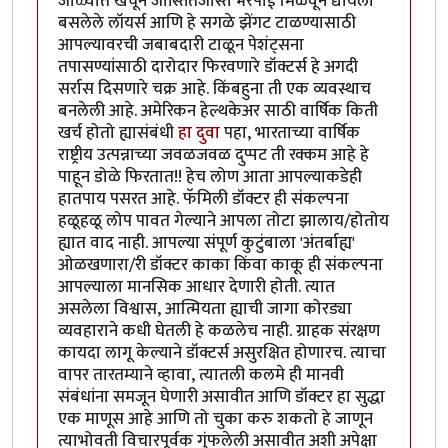
जाळ्यात खेचून जास्तितजास्त भरपाई मिळवून द्यायला
बसलेले लॉयर्स आणि हे सगळे झेंगट टाळण्यासाठी
आपल्यावरची जबाबदारी टाळून पेशंट्सना
तपासण्यांसाठी दारोदार फिरवणारे डॉक्टर्स हे अगदी
सर्रास दिसणारे चक्र आहे. किंबहुना ती एक व्यवस्थाच
बनलेली आहे. अमेरिकन हेल्थकेअर साठी वार्षिक किती
खर्च होतो ह्यासंबंधी
हा दुवा
पहा, भारताच्या वार्षिक
राष्ट्रीय उत्पन्नाच्या जवळजवळ दुप्पट ती रक्कम आहे हे
पाहून डोळे फिरतात!! हेच लोण आता आपल्याकडेही
हातपाय पसरत आहे. फॅमिली डॉक्टर ही संकल्पना
हळूहळू लोप पावत गेल्याने आपला तोटा झालाय/होतोय
ह्यात वाद नाही. आपल्या संपूर्ण कुटुंबाला 'अंतर्बाह्य'
ओळखणारा/री डॉक्टर काका किंवा काकू ही संकल्पना
आपल्याला मानसिक आधार देणारी होती. त्यात
असलेला विश्वास, आत्मियता ह्याची जागा कोरड्या
व्यवहाराने कधी घेतली हे कळलेच नाही. ग्राहक संरक्षण
कायदा लागू केल्याने डॉक्टर्स असुरक्षित होणारच. त्याचा
वापर तारतम्याने व्हावा, त्यातली कलमे ही मानवी
संबंधांना समजून घेणारी असावीत आणि डॉक्टर हा सुद्धा
एक माणूस आहे आणि तो चुका करु शकतो हे जाणून
त्याभोवती विचारपूर्वक गुंफलेली असावीत अशी अपेक्षा