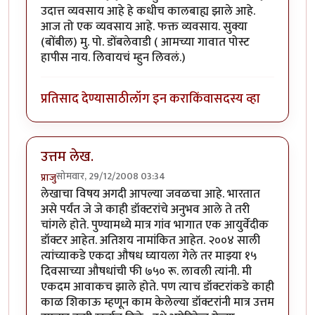
उदात्त व्यवसाय आहे हे कधीच कालबाह्य झाले आहे.
आज तो एक व्यवसाय आहे. फक्त व्यवसाय. सुक्या
(बोंबील) मु. पो. डोंबलेवाडी ( आमच्या गावात पोस्ट
हापीस नाय. लिवायचं म्हुन लिवलं.)
प्रतिसाद देण्यासाठी
लॉग इन करा
किंवा
सदस्य व्हा
उत्तम लेख.
सोमवार, 29/12/2008 03:34
प्राजु
लेखाचा विषय अगदी आपल्या जवळचा आहे. भारतात
असे पर्यंत जे जे काही डॉक्टरांचे अनुभव आले ते तरी
चांगले होते. पुण्यामध्ये मात्र गांव भागात एक आयुर्वेदीक
डॉक्टर आहेत. अतिशय नामांकित आहेत. २००४ साली
त्यांच्याकडे एकदा औषध घ्यायला गेले तर माझ्या १५
दिवसाच्या औषधांची फी ७५० रू. लावली त्यांनी. मी
एकदम आवाकच झाले होते. पण त्याच डॉक्टरांकडे काही
काळ शिकाऊ म्हणून काम केलेल्या डॉक्टरांनी मात्र उत्तम