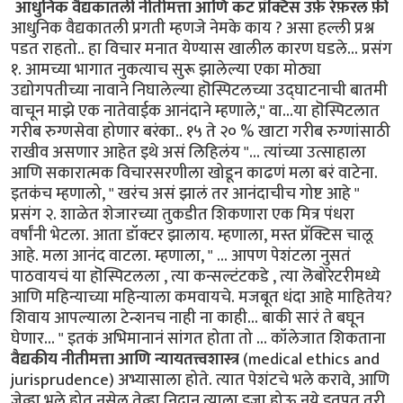
आधुनिक वैद्यकातली नीतीमत्ता आणि कट प्रॅक्टिस उर्फ़ रेफ़रल फ़ी
आधुनिक वैद्यकातली प्रगती म्हणजे नेमके काय ? असा हल्ली प्रश्न
पडत राहतो.. हा विचार मनात येण्यास खालील कारण घडले... प्रसंग
१. आमच्या भागात नुकत्याच सुरू झालेल्या एका मोठ्या
उद्योगपतीच्या नावाने निघालेल्या हॊस्पिटलच्या उद्घाटनाची बातमी
वाचून माझे एक नातेवाईक आनंदाने म्हणाले," वा...या हॊस्पिटलात
गरीब रुग्णसेवा होणार बरंका.. १५ ते २० % खाटा गरीब रुग्णांसाठी
राखीव असणार आहेत इथे असं लिहिलंय "... त्यांच्या उत्साहाला
आणि सकारात्मक विचारसरणीला खोडून काढणं मला बरं वाटेना.
इतकंच म्हणालो, " खरंच असं झालं तर आनंदाचीच गोष्ट आहे "
प्रसंग २. शाळेत शेजारच्या तुकडीत शिकणारा एक मित्र पंधरा
वर्षांनी भेटला. आता डॉक्टर झालाय. म्हणाला, मस्त प्रॅक्टिस चालू
आहे. मला आनंद वाटला. म्हणाला, " ... आपण पेशंटला नुसतं
पाठवायचं या हॊस्पिटलला , त्या कन्सल्टंटकडे , त्या लॆबोरेटरीमध्ये
आणि महिन्याच्या महिन्याला कमवायचे. मजबूत धंदा आहे माहितेय?
शिवाय आपल्याला टेन्शनच नाही ना काही... बाकी सारं ते बघून
घेणार... " इतकं अभिमानानं सांगत होता तो ... कॉलेजात शिकताना
वैद्यकीय नीतीमत्ता आणि न्यायतत्त्वशास्त्र
(medical ethics and
jurisprudence) अभ्यासाला होते. त्यात पेशंटचे भले करावे, आणि
जेव्हा भले होत नसेल तेव्हा निदान त्याला इजा होऊ नये इतपत तरी