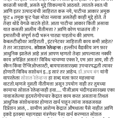
काळजी घ्यावी, असले मुद्दे शिकल्याचे आठवते. त्यातले स्वत:ची
आणि इतर उत्पादनांची जाहिरात करू नये, पाटीचा आकार अमुक
फ़ूट x तमुक फ़ूट पेक्षा मोठा नसावा असलेही काही मुद्दे होते. ते
तेव्हा थोडे वेगळे वाटले होते. आता पाटीचा आकार किती असावा
यात कसली आलीय नीतीमत्ता ? आणि कोण पाळतंय ती ?
इमारतीची संपूर्ण रुंदी भरून पाट्या पाहतोच की आपण.
केबलटीव्हीवर जाहिराती , इंटरनेटवर जाहिराती काय कमी आहेत?
ते तर जाउद्यातच..
सोशल रेलेव्हन्स :
हल्लीचं वैद्यकीय जग फ़ार
आधुनिक झालेलं आहे असं आपण म्हणतो तेव्हा आपल्याला नक्की
काय अपेक्षित असतं? विविध चाचण्या एक्स रे, एम आर आय, सी टी
स्कॆन किंवा ऎन्जिओप्लास्टी, बायपाससारख्या उपचारपद्धती त्यावर
होणारी विविध सशोधनं इ...इ सारं तर आहेच.
डॉ.अभय बंग
यांनी
वापरलेला
सोशल रेलेव्हन्स
हा शब्द मला फ़ार महत्त्वाचा
वाटतो.म्हणजे नुसती नीतीमत्ता असून उपयोग नाही तर तुमच्या
कामाचा सोशल रेलेव्हन्सही हवा..... पीजीआय चंदीगढसारख्या एका
नावाजलेल्या हृदयरोगोपचार केंद्रात काम करत असताना तिथलं
आधुनिक संशोधनावर होणारा खर्च पाहून त्यांना जवळजवळ
डिप्रेशन आलं, .. ग्रामीण आरोग्य केंद्रात औषधाला पैसे नाहीत आणि
इकडे इतक्या महागड्या यंत्रणेवर पैसा खर्च करण्यात सोशल