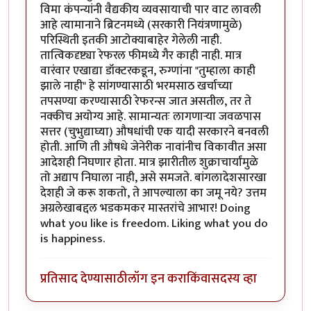
विमा कंपन्यांनी वैद्यकीय व्यवसायाची पार वाट लावली
आहे त्यामानाने ब्रिटनमध्ये (सरकारी नियंत्रणामुळे)
परिस्थिती इतकी आटोक्याबाहेर गेलेली नाही.
तात्विकदृष्ट्या रेफरल फीमध्ये गैर काही नाही. मात्र
वारंवार एखाद्या डॉक्टरकडून, रुग्णांना "तुम्हाला काही
झाले नाही" हे सांगण्यासाठी भरमसाठ खर्चाच्या
तपसण्या करण्यासाठी रेफरन्स जात असतील, तर ते
नक्कीच अयोग्य आहे. सामान्यतः लागणार्‍या जवळपास
सत्तर (चुभुद्याघ्या) औषधांची एक यादी सरकारने बनवली
होती. आणि ती औषधे जेनेरीक नावांनीच विकावीत असा
आदेशही निघणार होता. मात्र झारीतील शुक्राचार्यांमुळे
तो अद्याप निघाला नाही, असे समजते. बांगलादेशसारखा
देशही जे करू शकतो, ते आपल्याला का जमू नये? उत्तम
अग्रलेखाबद्दल भडकमकर मास्तरांचे आभार! Doing
what you like is freedom. Liking what you do
is happiness.
प्रतिसाद देण्यासाठी
लॉग इन करा
किंवा
सदस्य व्हा