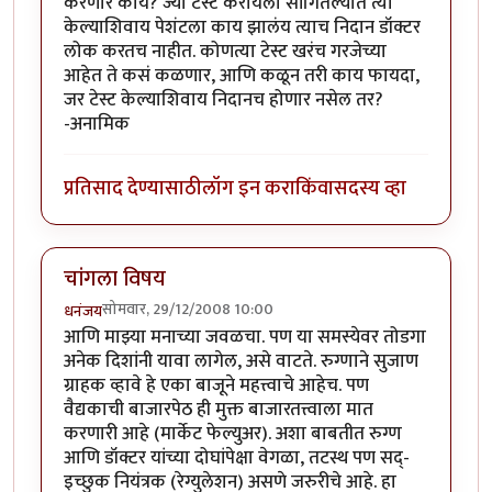
करणार काय? ज्या टेस्ट करायला सांगितल्यात त्या
केल्याशिवाय पेशंटला काय झालंय त्याच निदान डॉक्टर
लोक करतच नाहीत. कोणत्या टेस्ट खरंच गरजेच्या
आहेत ते कसं कळणार, आणि कळून तरी काय फायदा,
जर टेस्ट केल्याशिवाय निदानच होणार नसेल तर?
-अनामिक
प्रतिसाद देण्यासाठी
लॉग इन करा
किंवा
सदस्य व्हा
चांगला विषय
सोमवार, 29/12/2008 10:00
धनंजय
आणि माझ्या मनाच्या जवळचा. पण या समस्येवर तोडगा
अनेक दिशांनी यावा लागेल, असे वाटते. रुग्णाने सुजाण
ग्राहक व्हावे हे एका बाजूने महत्त्वाचे आहेच. पण
वैद्यकाची बाजारपेठ ही मुक्त बाजारतत्त्वाला मात
करणारी आहे (मार्केट फेल्युअर). अशा बाबतीत रुग्ण
आणि डॉक्टर यांच्या दोघांपेक्षा वेगळा, तटस्थ पण सद्-
इच्छुक नियंत्रक (रेग्युलेशन) असणे जरुरीचे आहे. हा