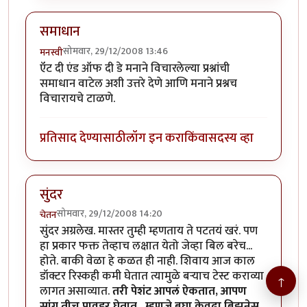
समाधान
सोमवार, 29/12/2008 13:46
मनस्वी
ऍट दी एंड ऑफ दी डे मनाने विचारलेल्या प्रश्नांची
समाधान वाटेल अशी उत्तरे देणे आणि मनाने प्रश्नच
विचारायचे टाळणे.
प्रतिसाद देण्यासाठी
लॉग इन करा
किंवा
सदस्य व्हा
सुंदर
सोमवार, 29/12/2008 14:20
चेतन
सुंदर अग्रलेख. मास्तर तुम्ही म्हणताय ते पटतयं खरं. पण
हा प्रकार फक्त तेव्हाच लक्षात येतो जेव्हा बिल बरेच...
होते. बाकी वेळा हे कळत ही नाही. शिवाय आज काल
डॉक्टर रिस्कही कमी घेतात त्यामुळे बर्‍याच टेस्ट कराव्या
↑
लागत असाव्यात.
तरी पेशंट आपलं ऐकतात, आपण
सांगू तीच पावडर घेतात.. म्हणजे बघा केवढा बिझनेस