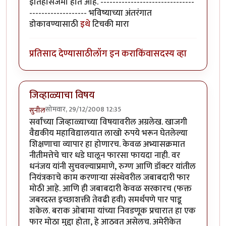
इतिहासजमा होत आहे. -------------------------------
------------------- भविष्याच्या अंतरंगात
डोकावण्यासाठी
इथे
टिचकी मारा
प्रतिसाद देण्यासाठी
लॉग इन करा
किंवा
सदस्य व्हा
जिव्हाळ्याचा विषय
सोमवार, 29/12/2008 12:35
सुनील
सर्वांच्या जिव्हाळ्याच्या विषयावरील अग्रलेख. खाजगी
वैद्यकीय महाविद्यालयात लाखो रुपये भरून घेतलेल्या
शिक्षणाचा व्यापार हा होणारच. केवळ अभ्यासक्रमात
नीतीमत्तेचे चार धडे घालून फारसा फायदा नाही. वर
धनंजय यांनी सुचवल्याप्रमाणे, रुग्ण आणि डॉक्टर यांतील
नियंत्रकाचे काम करणार्‍या संस्थेवरील जबाबदारी फार
मोठी आहे. आणि ही जबाबदारी केवळ सरकारच (फक्त
जबरदस्त इच्छाशक्ती तेवढी हवी) समर्थपणे पार पाडू
शकेल. बराक ओबामा यांच्या निवडणूक प्रचारात हा एक
फार मोठा मुद्दा होता, हे आठवत असेलच. अमेरीकेत