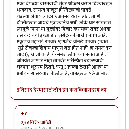
एका वेगळ्या वास्तवाची सुंदर ओळख करून दिल्याबद्दल
धन्यवाद. सामन्य माणूस हॉस्पिटलाची पायरी
चढल्याशिवाय त्याला हे अनुभव येत नाहीत. आणि
हॉस्पिटलात जायचे म्हटल्यानेच अर्धी लोकं धीर सोडतात
त्यामुळे त्यांना या मुद्द्यांवर विचार करायला सवड अथवा
तसे करायची इच्छा होत असेल की नाही शंकाच आहे.
एकूणच महागडे उपचार म्हणजेच चांगले उपचार (त्यात
'सुई टोचल्याशिवाय माणूस बरा होत नाही' हा समज पण
आला), हा जो काही गैरसमज लोकांच्या मनात आहे तो
जोपर्यंत जाणार नाही तोपर्यंत परिस्थिती बदलण्याची
शक्यता धूसरच दिसते. परंतु आपल्या लेखाने आपण या
प्रबोधनास सुरुवात केली आहे, याबद्दल आपले आभार.
प्रतिसाद देण्यासाठी
लॉग इन करा
किंवा
सदस्य व्हा
+१
३_१४ विक्षिप्त अदिती
सोमवार, 29/12/2008 11:26