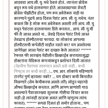
आठवडा आय.सी. यु. मधे ठेवलं होतं.. त्यानंतर प्रोग्रेस
बघुन रूम मधे हालवणार होते. आठवड्याच्या शेवटी
प्रोग्रेस पॉझीटीव होता, पण रूम अवेलेबल नाही या
कारणाने पुढचे आठ दिवस पेशंट आय. सी. यु. मधेच. नंतर
कळलं कि हे लोक रूम अवेलेबल असली तरी आय. सी. यु
मधुन पेशंटला हालवायला डिले करतात... आय. सी. यु.ची
फी लै जास्त असते ना... जेवढे दिवस पेशंट तिथे जास्तं
तेवढाच हॉस्पीटलचा फायदा. या लोकांना आपल्या
हॉस्पीटलची कपॅसीटी माहीत नसते का? मग असलेल्या
जागेपे़क्षा जास्त पेशंट का दाखल केले जातात? *******
रेफरल फी सारखंच मेडीसीन प्रिस्क्राईब करायलासुद्धा
डॉक्टरांना मेडिकल कंपन्यांकडून प्रलोभनं दिली जातात
(नेहमीच पैशांच्या स्वरूपात असते असे नाही... कधी
गिफ्ट्स तर कधी काही...)
... एम. आर. लोकांचे महिण्याचे
टारगेट पुर्ण व्हायला नको? .... मग डॉक्टर कमी किमतीत
मिळणारे (सेम केमीकल्स असले तरी) सोडून महागडे
औषधं प्रिस्क्राईब करतात. आणि आपण प्राणांशी गाठ
असल्याने पैशासारख्या शुल्लक गोष्टीचा विचार करत
नाही (हे त्यांनाही ठाऊक असतं आणि म्हणूनच त्यांच
फावतं). ******* सगळं दिसतं हो समोर होताना... पण