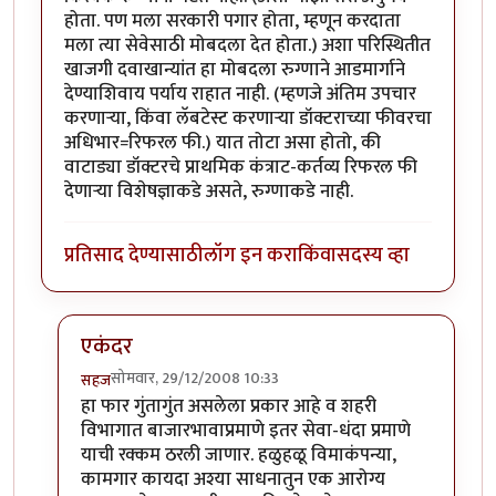
होता. पण मला सरकारी पगार होता, म्हणून करदाता
मला त्या सेवेसाठी मोबदला देत होता.) अशा परिस्थितीत
खाजगी दवाखान्यांत हा मोबदला रुग्णाने आडमार्गाने
देण्याशिवाय पर्याय राहात नाही. (म्हणजे अंतिम उपचार
करणार्‍या, किंवा लॅबटेस्ट करणार्‍या डॉक्टराच्या फीवरचा
अधिभार=रिफरल फी.) यात तोटा असा होतो, की
वाटाड्या डॉक्टरचे प्राथमिक कंत्राट-कर्तव्य रिफरल फी
देणार्‍या विशेषज्ञाकडे असते, रुग्णाकडे नाही.
प्रतिसाद देण्यासाठी
लॉग इन करा
किंवा
सदस्य व्हा
एकंदर
सोमवार, 29/12/2008 10:33
सहज
In reply to
चांगला विषय
by
धनंजय
हा फार गुंतागुंत असलेला प्रकार आहे व शहरी
विभागात बाजारभावाप्रमाणे इतर सेवा-धंदा प्रमाणे
याची रक्कम ठरली जाणार. हळुहळू विमाकंपन्या,
कामगार कायदा अश्या साधनातुन एक आरोग्य