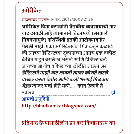
अमेरीकेत
सोमवार, 29/12/2008 21:36
भडकमकर मास्तर
In reply to
जिव्हाळ्याचा विषय
by
सुनील
अमेरीकेत विमा कंपन्यांनी वैद्यकीय व्यवसायाची पार
वाट लावली आहे त्यामानाने ब्रिटनमध्ये (सरकारी
नियंत्रणामुळे) परिस्थिती इतकी आटोक्याबाहेर
गेलेली नाही.
एका अमेरिकेतल्या मित्राकडून कळाले
की त्याच्या डेन्टिस्टच्या दुकानाच्या आतच एक वकील
केबिन मांडून बसलेला असतो आणि डेन्टिस्टाकडे
जायच्या आधीच वकिलाच्या खोलीत जाऊन
जर
डेन्टिस्टाने माझी वाट लावली त्यावर कोणते खटले
दाखल करता येतील आणि कशी भरपाई मिळवता
येइल
त्यावर चर्चा होते म्हणे... ... काय ऐकावे ते
नवलच... ______________________________
ही
आमची अनुदिनी
...
http://bhadkamkar.blogspot.com/
प्रतिसाद देण्यासाठी
लॉग इन करा
किंवा
सदस्य व्हा