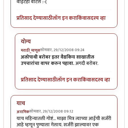
वाईटही वाटले :-(
प्रतिसाद देण्यासाठी
लॉग इन करा
किंवा
सदस्य व्हा
योग्य
सोमवार, 29/12/2008 09:24
मराठी_माणूस
In reply to
अग्रलेख आवडलाच
by
सहज
अलोपाथी बरोबर इतर वैद्यकिय शाखातील
उपचारांचा वापर करुन पहावा.
अगदी बरोबर.
प्रतिसाद देण्यासाठी
लॉग इन करा
किंवा
सदस्य व्हा
याच
सोमवार, 29/12/2008 09:12
अनामिक
याच महिन्यातली गोष्टं... माझा मित्र त्याच्या आईची सर्जरी
आहे म्हणून पुण्याला गेलाय. सर्जरी झाल्यावर एक