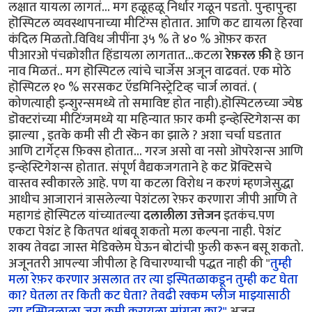
लक्षात यायला लागतं... मग हळूहळू निर्धार गळून पडतो. पुन्हापुन्हा
हॊस्पिटल व्यवस्थापनाच्या मीटिंग्स होतात. आणि कट द्यायला हिरवा
कंदिल मिळतो.विविध जीपींना ३५ % ते ४० % ऒफ़र करत
पीआरओ पंचक्रोशीत हिंडायला लागतात...कटला
रेफ़रल फ़ी
हे छान
नाव मिळतं.. मग हॊस्पिटल त्यांचे चार्जेस अजून वाढवतं. एक मोठे
हॊस्पिटल १० % सरसकट ऍडमिनिस्ट्रेटिव्ह चार्ज लावतं. (
कोणत्याही इन्शुरन्समध्ये तो समाविष्ट होत नाही).हॊस्पिटलच्या ज्येष्ठ
डॊक्टरांच्या मीटिंग्जमध्ये या महिन्यात फ़ार कमी इन्व्हेस्टिगेशन्स का
झाल्या , इतके कमी सी टी स्कॆन का झाले ? अशा चर्चा घडतात
आणि टार्गेट्स फ़िक्स होतात... गरज असो वा नसो ऒपरेशन्स आणि
इन्व्हेस्टिगेशन्स होतात. संपूर्ण वैद्यकजगताने हे कट प्रॆक्टिसचे
वास्तव स्वीकारले आहे. पण या कटला विरोध न करणं म्हणजेसुद्धा
आधीच आजारानं त्रासलेल्या पेशंटला रेफ़र करणारा जीपी आणि ते
महागडं हॊस्पिटल यांच्यातल्या
दलालीला उत्तेजन
इतकंच.पण
एकटा पेशंट हे कितपत थांबवू शकतो मला कल्पना नाही. पेशंट
शक्य तेवढा जास्त मेडिक्लेम घेऊन बोटांची फ़ुली करून बसू शकतो.
अजूनतरी आपल्या जीपीला हे विचारण्याची पद्धत नाही की "
तुम्ही
मला रेफ़र करणार असलात तर त्या इस्पितळाकडून तुम्ही कट घेता
का? घेतला तर किती कट घेता? तेवढी रक्कम प्लीज माझ्यासाठी
त्या इस्पितळाला जरा कमी करायला सांगता का?"
अजून