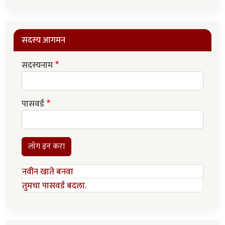
सदस्य आगमन
सदस्यनाम
पासवर्ड
लॉग इन करा
नवीन खाते बनवा
तुमचा पासवर्ड बदला.