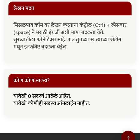
लेखन मदत
मिसळपाव.कॉम वर लेखन करताना कंट्रोल (Ctrl) + स्पेसबार
(space) ने मराठी इंग्रजी अशी भाषा बदलता येते.
सुरूवातीला फोनेटिक्स आहे. मात्र तुमच्या खात्याच्या सेटींग
मधून इनस्क्रीप्ट बदलता येईल.
कोण कोण आलंय?
यावेळी 0 सदस्यं आलेले आहेत.
यावेळी कोणीही सदस्य ऑनलाईन नाहीत.
↑