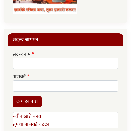
सदस्य आगमन
सदस्यनाम
पासवर्ड
लॉग इन करा
नवीन खाते बनवा
तुमचा पासवर्ड बदला.