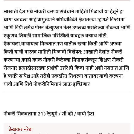
आखाती देशांमधे नोकरी करण्यासंबंधाने माहिती मिळावी या हेतूने हा
धागा काढला आहे.प्रामुख्याने अभियांत्रिकी क्षेत्रातल्या म्हणजे डिप्लोमा
आणि डिग्री तसेच पोस्ट ग्रॅज्युएशन नंतर उपलब्ध असलेल्या नोकर्‍या आणि
एकूणच तिथली सामाजिक परिस्थिती याबद्दल बर्‍याच गोष्टी
ऐकायला,वाचायला मिळतात.पण यातील खर्‍या किती आणि अफवा
किती याची वास्तव माहिती मिळावी विशेषत: आखाती देशांत नोकरी
करणार्‍या,काही काळ नोकरी केलेल्या मिपाकरांकडून.शिक्षण नोकरी
रोजगार इत्यादीसारख्या प्रश्नांची उत्तरे हो किंवा नाही अशी नसतात आणि
हे व्यक्ती सापेक्ष आहे तरीही एकंदरित तिथल्या वातावरणाची कल्पना
यावी आणि तिथे नोकरीनिमित्तानं जाऊ इच्छिणार
नोकरी मिळवताना 2.1 ) रेझ्युमे / सी व्ही / बायो डेटा
लेखक
रानरेडा