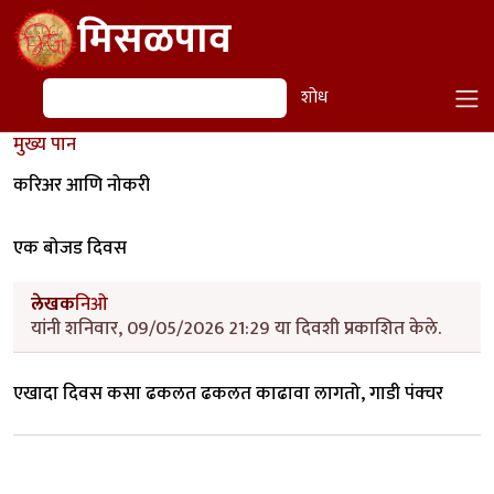
Skip to main content
मिसळपाव
शोध
शोध
मुख्य पान
करिअर आणि नोकरी
एक बोजड दिवस
लेखक
निओ
यांनी शनिवार, 09/05/2026 21:29 या दिवशी प्रकाशित केले.
एखादा
दिवस
कसा
ढकलत ढकलत
काढावा
लागतो
,
गाडी
पंक्चर