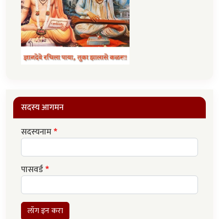
सदस्य आगमन
सदस्यनाम
पासवर्ड
लॉग इन करा