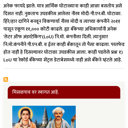
अनेक फायदे झाले. मात्र आर्थिक घोटाळ्याना काही आळा बसतोय असे
दिसत नाही. नुकताच उघडकीस आलेला नीरव मोदी-पी.एन.बी. घोटाळा.
हिरे/हार दागिने बनवून विकणार्या नीरव मोदी व त्याच्या कंपनीने २०११
पासून एकूण ११,००० कोटी काढले. ह्या बँकेच्या अधिकार्यानी अनेक
'लेटर ऑफ अंडरटेकिंग'(LoU) नि.मो. कंपनीला दिली. त्यानुसार
नि.मो.कंपनीने पी.एन.बी. व ईतर काही बँकातून तो पैसा काढला. परतफेड
होत नाही हे दिसल्यावर घोटाळा उघडकीस आला. काही पडलेले प्रश्नः १)
LoU चा रेकॉर्ड बँकेच्या सेंट्रल डेटाबेसमध्ये नाही असे बँकेने म्हंटले आहे.
मिसळपाव वर स्वागत आहे.