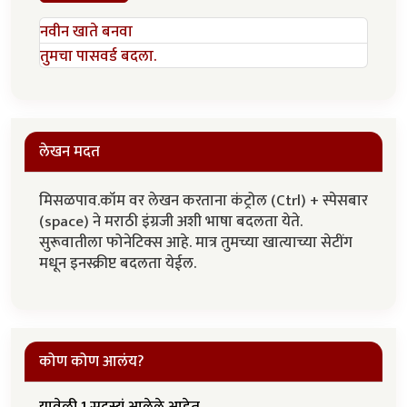
नवीन खाते बनवा
तुमचा पासवर्ड बदला.
लेखन मदत
मिसळपाव.कॉम वर लेखन करताना कंट्रोल (Ctrl) + स्पेसबार
(space) ने मराठी इंग्रजी अशी भाषा बदलता येते.
सुरूवातीला फोनेटिक्स आहे. मात्र तुमच्या खात्याच्या सेटींग
मधून इनस्क्रीप्ट बदलता येईल.
कोण कोण आलंय?