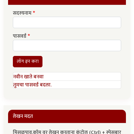
सदस्यनाम
पासवर्ड
लॉग इन करा
नवीन खाते बनवा
तुमचा पासवर्ड बदला.
लेखन मदत
मिसळपाव.कॉम वर लेखन करताना कंट्रोल (Ctrl) + स्पेसबार