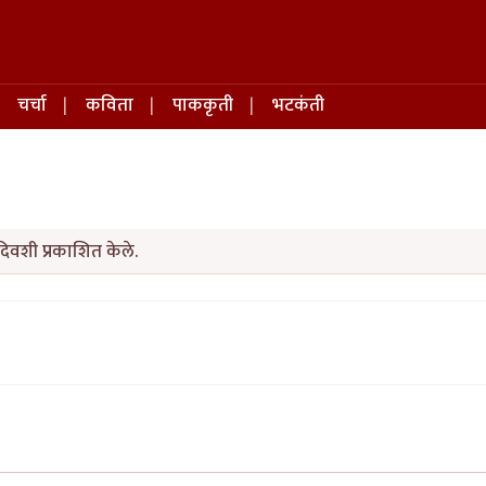
चर्चा
कविता
पाककृती
भटकंती
िवशी प्रकाशित केले.