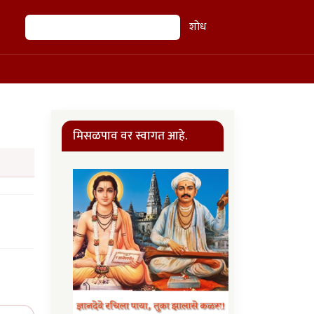
शोध
शोध
मिसळपाव वर स्वागत आहे.