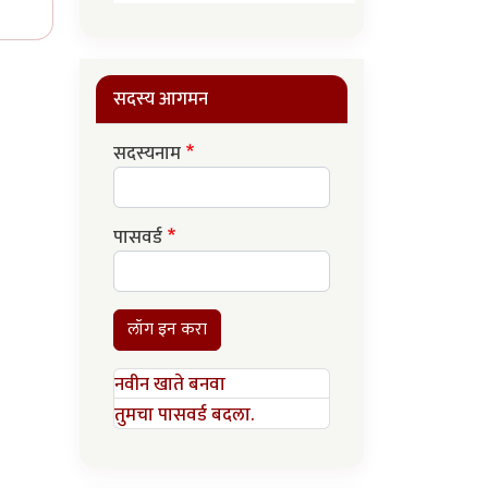
सदस्य आगमन
सदस्यनाम
पासवर्ड
लॉग इन करा
नवीन खाते बनवा
तुमचा पासवर्ड बदला.