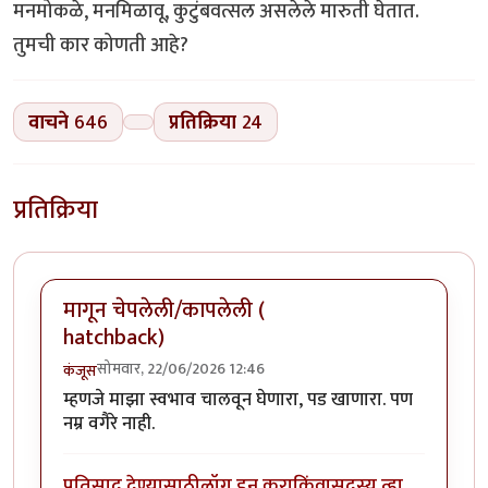
मनमोकळे, मनमिळावू, कुटुंबवत्सल असलेले मारुती घेतात.
तुमची कार कोणती आहे?
वाचने
646
प्रतिक्रिया
24
प्रतिक्रिया
मागून चेपलेली/कापलेली (
hatchback)
सोमवार, 22/06/2026 12:46
कंजूस
म्हणजे माझा स्वभाव चालवून घेणारा, पड खाणारा. पण
नम्र वगैरे नाही.
प्रतिसाद देण्यासाठी
लॉग इन करा
किंवा
सदस्य व्हा