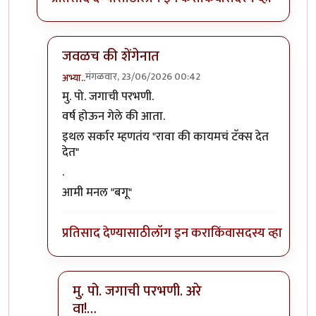
जवळच की शेंगेनात
मंगळवार, 23/06/2026 00:42
अभ्या..
In reply to
अभ्याभौ, 'इथे' म्हणजे कुठे आहात ?
by
चित्रगुप्त
मु. पो. जगाची परभणी.
वर्ष होऊन गेले की आता.
इथल सर्कार म्हणतंय "रावा की कायमचं टॅक्स देत
देत"
.
आमी मनल "बगू"
प्रतिसाद देण्यासाठी
लॉग इन करा
किंवा
सदस्य व्हा
मु. पो. जगाची परभणी. अरे
वा!…