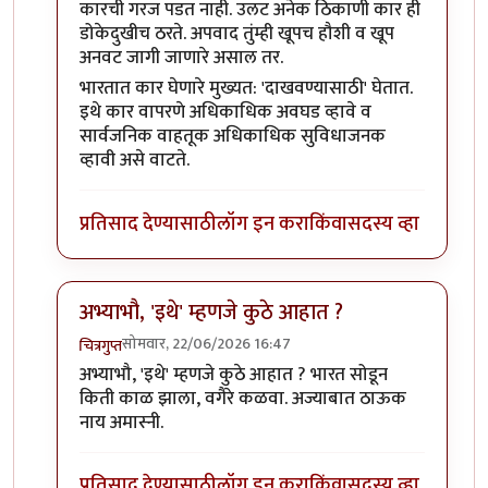
कारची गरज पडत नाही. उलट अनेक ठिकाणी कार ही
डोकेदुखीच ठरते. अपवाद तुंम्ही खूपच हौशी व खूप
अनवट जागी जाणारे असाल तर.
भारतात कार घेणारे मुख्यत: 'दाखवण्यासाठी' घेतात.
इथे कार वापरणे अधिकाधिक अवघड व्हावे व
सार्वजनिक वाहतूक अधिकाधिक सुविधाजनक
व्हावी असे वाटते.
प्रतिसाद देण्यासाठी
लॉग इन करा
किंवा
सदस्य व्हा
अभ्याभौ, 'इथे' म्हणजे कुठे आहात ?
सोमवार, 22/06/2026 16:47
चित्रगुप्त
In reply to
ह्यॅ
by
अभ्या..
अभ्याभौ, 'इथे' म्हणजे कुठे आहात ? भारत सोडून
किती काळ झाला, वगैरे कळवा. अज्याबात ठाऊक
नाय अमास्नी.
प्रतिसाद देण्यासाठी
लॉग इन करा
किंवा
सदस्य व्हा