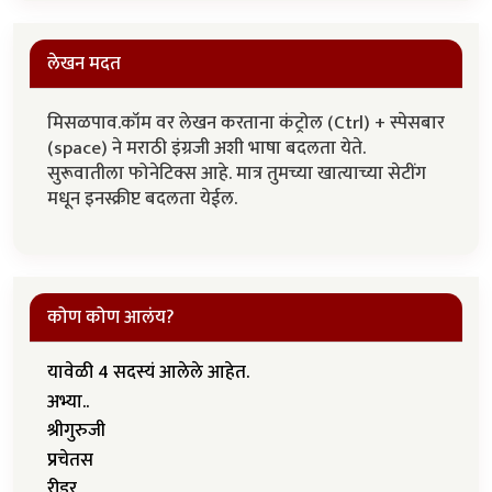
लेखन मदत
मिसळपाव.कॉम वर लेखन करताना कंट्रोल (Ctrl) + स्पेसबार
(space) ने मराठी इंग्रजी अशी भाषा बदलता येते.
सुरूवातीला फोनेटिक्स आहे. मात्र तुमच्या खात्याच्या सेटींग
मधून इनस्क्रीप्ट बदलता येईल.
कोण कोण आलंय?
यावेळी 4 सदस्यं आलेले आहेत.
अभ्या..
श्रीगुरुजी
प्रचेतस
रीडर