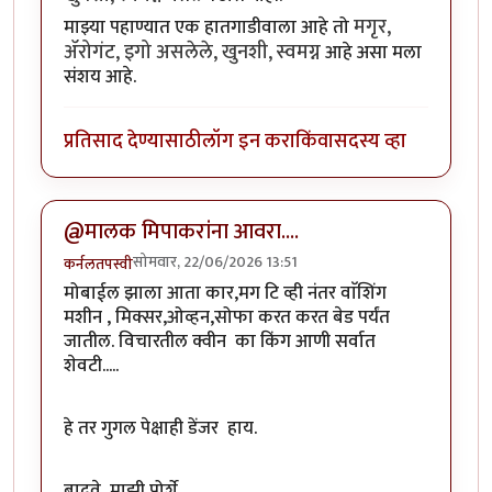
मगृर,
माझ्या पहाण्यात एक हातगाडीवाला आहे तो
ॲरोगंट, इगो असलेले, खुनशी, स्वमग्न
आहे असा मला
संशय आहे.
प्रतिसाद देण्यासाठी
लॉग इन करा
किंवा
सदस्य व्हा
@मालक मिपाकरांना आवरा....
सोमवार, 22/06/2026 13:51
कर्नलतपस्वी
मोबाईल झाला आता कार,मग टि व्ही नंतर वाॅशिंग
मशीन , मिक्सर,ओव्हन,सोफा करत करत बेड पर्यंत
जातील. विचारतील क्वीन का किंग आणी सर्वात
शेवटी.....
हे तर गुगल पेक्षाही डेंजर हाय.
बादवे, माझी पोर्शे.........