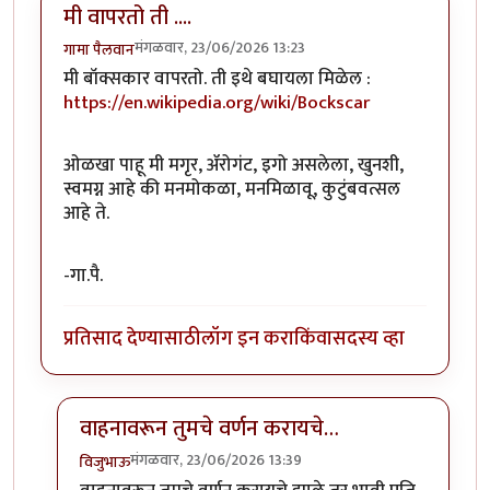
मी वापरतो ती ....
मंगळवार, 23/06/2026 13:23
गामा पैलवान
मी बॉक्सकार वापरतो. ती इथे बघायला मिळेल :
https://en.wikipedia.org/wiki/Bockscar
ओळखा पाहू मी मगृर, ॲरोगंट, इगो असलेला, खुनशी,
स्वमग्न आहे की मनमोकळा, मनमिळावू, कुटुंबवत्सल
आहे ते.
-गा.पै.
प्रतिसाद देण्यासाठी
लॉग इन करा
किंवा
सदस्य व्हा
वाहनावरून तुमचे वर्णन करायचे…
मंगळवार, 23/06/2026 13:39
विजुभाऊ
In reply to
मी वापरतो ती ....
by
गामा पैलवान