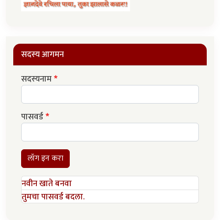
सदस्य आगमन
सदस्यनाम
पासवर्ड
लॉग इन करा
नवीन खाते बनवा
तुमचा पासवर्ड बदला.