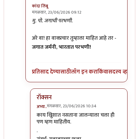
कांदा लिंबू
मंगळवार, 23/06/2026 09:12
In reply to
जवळच की शेंगेनात
by
अभ्या..
मु. पो. जगाची परभणी.
अरे वा! हा वाक्प्रचार तुम्हाला माहित आहे तर -
जगात जर्मनी, भारतात परभणी!
प्रतिसाद देण्यासाठी
लॉग इन करा
किंवा
सदस्य व्हा
रॉक्सन
मंगळवार, 23/06/2026 10:34
अभ्या..
In reply to
मु. पो. जगाची परभणी. अरे वा!…
by
कांदा ल
काय खुिशात नसताना जालन्याला चला ही
पण म्हण माहितीय.
.