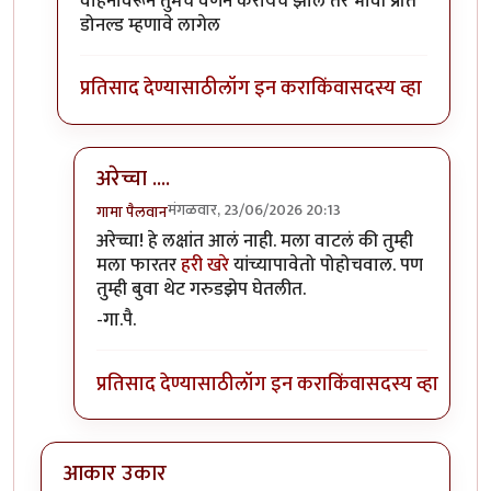
वाहनावरून तुमचे वर्णन करायचे झाले तर भावी प्रति
डोनल्ड म्हणावे लागेल
प्रतिसाद देण्यासाठी
लॉग इन करा
किंवा
सदस्य व्हा
अरेच्चा ....
मंगळवार, 23/06/2026 20:13
गामा पैलवान
In reply to
वाहनावरून तुमचे वर्णन करायचे…
by
विजुभा
अरेच्चा! हे लक्षांत आलं नाही. मला वाटलं की तुम्ही
मला फारतर
हरी खरे
यांच्यापावेतो पोहोचवाल. पण
तुम्ही बुवा थेट गरुडझेप घेतलीत.
-गा.पै.
प्रतिसाद देण्यासाठी
लॉग इन करा
किंवा
सदस्य व्हा
आकार उकार