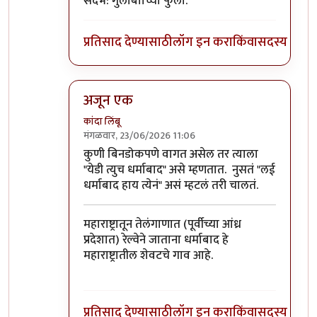
संदर्भ: गुलाबााच्या फुला.
प्रतिसाद देण्यासाठी
लॉग इन करा
किंवा
सदस्य व्हा
अजून एक
कांदा लिंबू
मंगळवार, 23/06/2026 11:06
In reply to
मु. पो. जगाची परभणी. अरे वा!…
by
कांदा ल
कुणी बिनडोकपणे वागत असेल तर त्याला
"येडी त्युच धर्माबाद" असे म्हणतात. नुसतं "लई
धर्माबाद हाय त्येनं" असं म्हटलं तरी चालतं.
महाराष्ट्रातून तेलंगाणात (पूर्वीच्या आंध्र
प्रदेशात) रेल्वेने जाताना धर्माबाद हे
महाराष्ट्रातील शेवटचे गाव आहे.
प्रतिसाद देण्यासाठी
लॉग इन करा
किंवा
सदस्य व्हा