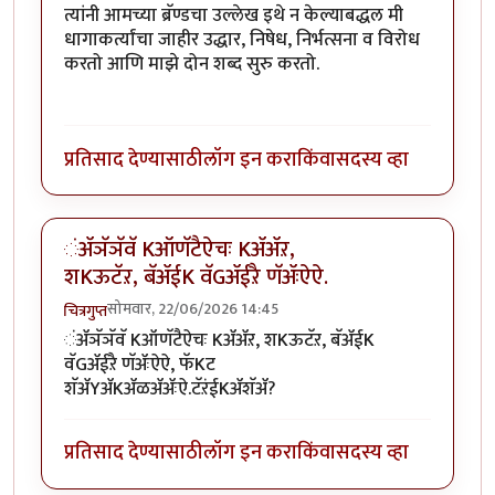
त्यांनी आमच्या ब्रॅण्डचा उल्लेख इथे न केल्याबद्धल मी
धागाकर्त्यांचा जाहीर उद्धार, निषेध, निर्भत्सना व विरोध
करतो आणि माझे दोन शब्द सुरु करतो.
प्रतिसाद देण्यासाठी
लॉग इन करा
किंवा
सदस्य व्हा
ंॲञॅञॅवॅ Kऑणॅटैऐचः Kॲॲऱ,
शKऊटॅऱ, बॅॲईK वॅGॲईऱै णॅॲःऐऐ.
सोमवार, 22/06/2026 14:45
चित्रगुप्त
ंॲञॅञॅवॅ Kऑणॅटैऐचः Kॲॲऱ, शKऊटॅऱ, बॅॲईK
वॅGॲईऱै णॅॲःऐऐ, फॅKट
शॅॲYॲKॲळॲॲःऐ.टॅऱंईKॲशॅॲ?
प्रतिसाद देण्यासाठी
लॉग इन करा
किंवा
सदस्य व्हा