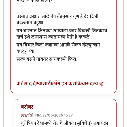
भारतीय कार्स होत्या)
.
तस्मात लक्षात आले की ब्रॅंडनुसार गुण हे देशोदेशी
बदलतात बहुधा.
मग भारतात जितक्या रुपयाला कार विकली तितकाच
खर्च इथे लायसन्स काढायला येतो हे कळले..
मग विचार केला कशाला आपले सेल्फ व्हैल्युएशन
करवून घ्या.
सरळ बसने नायतर सायकलने फिरा.
प्रतिसाद देण्यासाठी
लॉग इन करा
किंवा
सदस्य व्हा
बरोबर
सोमवार, 22/06/2026 16:37
स्वधर्म
In reply to
ह्यॅ
by
अभ्या..
युरोपियन देशांमध्ये रोजचे जीवन (सुविधेत) जगायला