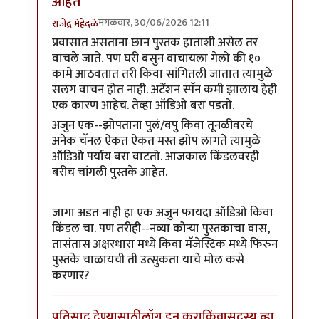
आहेत
मंगळवार, 30/06/2026 12:11
राजेंद्र मेहेंदळे
In reply to
मला ऑडिओ बुक्स आणि प्रत्यक्ष…
by
Bhakti
प्रवासात असताना छान पुस्तक हाताशी असेल तर
वाचले जाते. पण घरी बसुन वाचायला गेलो की १०
कामे आठवतात तरी किवा सांगितली जातात त्यामुळे
सलग वाचन होत नाही. अटेंशन स्पॅन कमी झालाय हेही
एक कारण आहेच. तेव्हा ऑडिओ बरा पडतो.
अजुन एक--झोपताना पुलं/वपु किवा तूनळीवरचे
अनेक चॅनल ऐकत ऐकत मस्त झोप लागते त्यामुळे
ऑडिओ पर्याय बरा वाटतो. आजकाल किंडलवरही
बरीच चांगली पुस्तके आहेत.
जागा अडत नाही हा एक अजुन फायदा ऑडिओ किवा
किंडल चा. पण तरीही--नव्या कोऱ्या पुस्तकाचा वास,
तासंतास अक्षरधारा मध्ये किवा मॅजेस्टिक मध्ये फिरुन
पुस्तके चाळायची ती उत्सुकता याचे मोल कसे
करणार?
प्रतिसाद देण्यासाठी
लॉग इन करा
किंवा
सदस्य व्हा