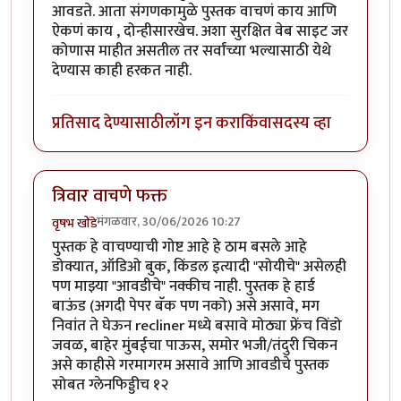
आवडते. आता संगणकामुळे पुस्तक वाचणं काय आणि
ऐकणं काय , दोन्हीसारखेच. अशा सुरक्षित वेब साइट जर
कोणास माहीत असतील तर सर्वांच्या भल्यासाठी येथे
देण्यास काही हरकत नाही.
प्रतिसाद देण्यासाठी
लॉग इन करा
किंवा
सदस्य व्हा
त्रिवार वाचणे फक्त
मंगळवार, 30/06/2026 10:27
वृषभ खोंडे
पुस्तक हे वाचण्याची गोष्ट आहे हे ठाम बसले आहे
डोक्यात, ऑडिओ बुक, किंडल इत्यादी "सोयीचे" असेलही
पण माझ्या "आवडीचे" नक्कीच नाही. पुस्तक हे हार्ड
बाऊंड (अगदी पेपर बॅक पण नको) असे असावे, मग
निवांत ते घेऊन recliner मध्ये बसावे मोठ्या फ्रेंच विंडो
जवळ, बाहेर मुंबईचा पाऊस, समोर भजी/तंदुरी चिकन
असे काहीसे गरमागरम असावे आणि आवडीचे पुस्तक
सोबत ग्लेनफिड्डीच १२