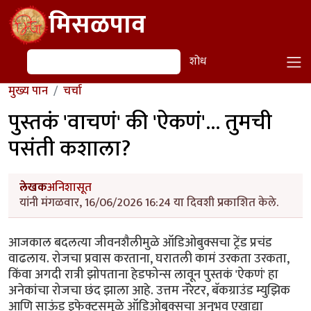
Skip to main content
मिसळपाव
शोध
शोध
मुख्य पान
चर्चा
पुस्तकं 'वाचणं' की 'ऐकणं'... तुमची
पसंती कशाला?
लेखक
अनिशासूत
यांनी मंगळवार, 16/06/2026 16:24 या दिवशी प्रकाशित केले.
आजकाल बदलत्या जीवनशैलीमुळे ऑडिओबुक्सचा ट्रेंड प्रचंड
वाढलाय. रोजचा प्रवास करताना, घरातली कामं उरकता उरकता,
किंवा अगदी रात्री झोपताना हेडफोन्स लावून पुस्तकं 'ऐकणं' हा
अनेकांचा रोजचा छंद झाला आहे. उत्तम नॅरेटर, बॅकग्राउंड म्युझिक
आणि साऊंड इफेक्ट्समुळे ऑडिओबुक्सचा अनुभव एखाद्या