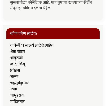
सुरूवातीला फोनेटिक्स आहे. मात्र तुमच्या खात्याच्या सेटींग
मधून इनस्क्रीप्ट बदलता येईल.
कोण कोण आलंय?
यावेळी 11 सदस्यं आलेले आहेत.
श्वेता व्यास
श्रीगुरुजी
कांदा लिंबू
प्रचेतस
शलभ
चंद्रसूर्यकुमार
उभ्या
चामुंडराय
माहितगार