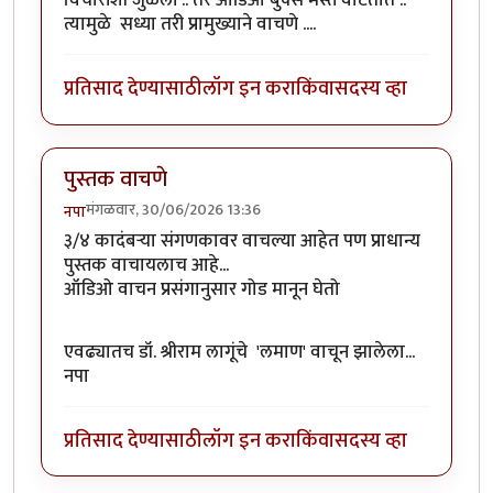
विचारांशी जुळली .. तर ऑडिओ बुक्स मस्त वाटतात ..
त्यामुळे सध्या तरी प्रामुख्याने वाचणे ....
प्रतिसाद देण्यासाठी
लॉग इन करा
किंवा
सदस्य व्हा
पुस्तक वाचणे
मंगळवार, 30/06/2026 13:36
नपा
३/४ कादंबऱ्या संगणकावर वाचल्या आहेत पण प्राधान्य
पुस्तक वाचायलाच आहे...
ऑडिओ वाचन प्रसंगानुसार गोड मानून घेतो
एवढ्यातच डॉ. श्रीराम लागूंचे 'लमाण' वाचून झालेला...
नपा
प्रतिसाद देण्यासाठी
लॉग इन करा
किंवा
सदस्य व्हा