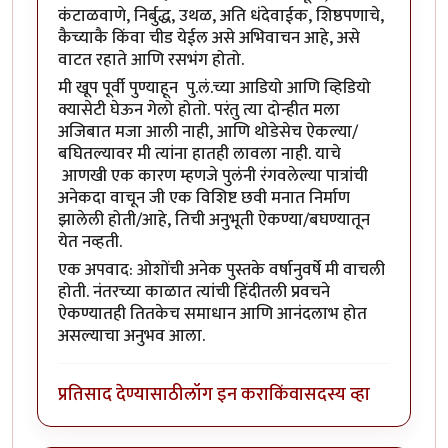
कंटाळवाणे, निर्बुद्ध, उथळ, अति धंदेवाईक, शिष्ठपणाचे,
कैच्याकै किंवा चीड येईल असे अभिवाचन आहे, असे
वाटत रहाते आणि रसभंग होतो.
मी खूप पूर्वी पुण्याहून पु.लं.च्या आडियो आणि व्हिडियो
क्यासेटी घेऊन गेलो होतो. परंतु त्या दोन्हीत मला
अजिबात मजा आली नाही, आणि थोडेसेच ऐकल्या/
बघितल्यावर मी त्यांना हातही लावला नाही. याचे
आणखी एक कारण म्हणजे पुलंनी रंगवलेल्या पात्रांची
अनेकदा वाचून जी एक विशिष्ट छवी मनात निर्माण
झालेली होती/आहे, तिची अनुभूती ऐकण्या/बघण्यातून
येत नव्हती.
एक अपवाद: ओशोंची अनेक पुस्तके वर्षानुवर्षे मी वाचली
होती. नंतरच्या काळात त्यांची हिंदीतली प्रवचने
ऐकण्यातही तितकेच समाधान आणि आनंदलाभ होत
असल्याचा अनुभव आला.
प्रतिसाद देण्यासाठी
लॉग इन करा
किंवा
सदस्य व्हा