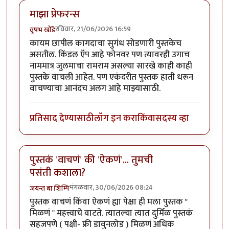
माझा प्रेफरन्स
रविवार, 21/06/2026 16:59
वृषभ खोंडे
कायम छापील कागदाचा सुगंध सोडणारी पुस्तकेच
असतील. किंडल ऍप आहे फोनवर पण त्यावरही उगाच
नाममात्र जुलमाचा रामराम असल्या सारखे काही काही
पुस्तके वाचली आहेत. पण एकंदरीत पुस्तक हाती धरून
वाचण्याचा आनंदच अलग आहे माझ्यासाठी.
प्रतिसाद देण्यासाठी
लॉग इन करा
किंवा
सदस्य व्हा
पुस्तकं 'वाचणं' की 'ऐकणं'... तुमची
पसंती कशाला?
मंगळवार, 30/06/2026 08:24
जयन्त बा शिम्पि
पुस्तक वाचणं किंवा ऐकणं ह्या पेक्षा ही मला पुस्तक "
मिळणं " महत्त्वाचे वाटते. त्यातल्या त्यात दुर्मिळ पुस्तकं
सहजपणे ( पक्षी- फ्री डावुनलोड ) मिळणं अधिक