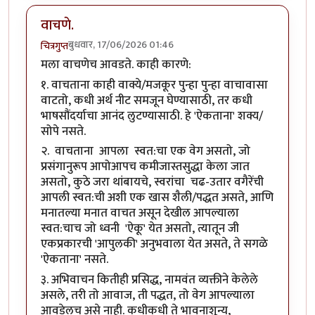
वाचणे.
बुधवार, 17/06/2026 01:46
चित्रगुप्त
मला वाचणेच आवडते. काही कारणे:
१. वाचताना काही वाक्ये/मजकूर पुन्हा पुन्हा वाचावासा
वाटतो, कधी अर्थ नीट समजून घेण्यासाठी, तर कधी
भाषसौंदर्याचा आनंद लुटण्यासाठी. हे 'ऐकताना' शक्य/
सोपे नसते.
२. वाचताना आपला स्वत:चा एक वेग असतो, जो
प्रसंगानुरूप आपोआपच कमीजास्तसुद्धा केला जात
असतो, कुठे जरा थांबायचे, स्वरांचा चढ-उतार वगैरेंची
आपली स्वत:ची अशी एक खास शैली/पद्धत असते, आणि
मनातल्या मनात वाचत असून देखील आपल्याला
स्वत:चाच जो ध्वनी 'ऐकू' येत असतो, त्यातून जी
एकप्रकारची 'आपुलकी' अनुभवाला येत असते, ते सगळे
'ऐकताना' नसते.
३. अभिवाचन कितीही प्रसिद्ध, नामवंत व्यक्तीने केलेले
असले, तरी तो आवाज, ती पद्धत, तो वेग आपल्याला
आवडेलच असे नाही. कधीकधी ते भावनाशून्य,