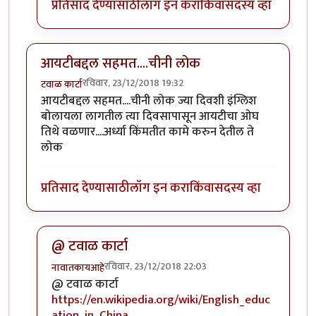
प्रतिसाद देण्यासाठी
लॉग इन करा
किंवा
सदस्य व्हा
आयटीबद्दल सहमत....चीनी लोक
रविवार, 23/12/2018 19:32
टवाळ कार्टा
आयटीबद्दल सहमत....चीनी लोक ज्या दिवशी इंग्लिश
बोलायला लागतील त्या दिवसापासून आयटीचा ओघ
तिथे वळणार....अर्ध्या किंमतीत कामे करुन देतील ते
लोक
प्रतिसाद देण्यासाठी
लॉग इन करा
किंवा
सदस्य व्हा
@ टवाळ कार्टा
रविवार, 23/12/2018 22:03
नावातकायआहे
In reply to
आयटीबद्दल सहमत....चीनी लोक
by
टवाळ कार्टा
@ टवाळ कार्टा
https://en.wikipedia.org/wiki/English_educ
ation_in_China