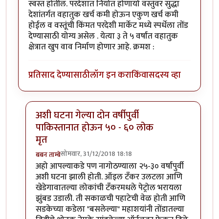
स्वस्त होतील. परदेशात निर्यात होणार्या वस्तुंवर सुद्धा
देशांतर्गत वहातुक खर्च कमी होऊन एकुण खर्च कमी
होईल व वस्तूंची किंमत परदेशी मार्केट मध्ये स्पर्धेला तोंड
देण्यासाठी योग्य असेल . येत्या ३ ते ५ वर्षांत वहातुक
क्षेत्रात खुप वाव निर्माण होणार आहे. क्रमश :
प्रतिसाद देण्यासाठी
लॉग इन करा
किंवा
सदस्य व्हा
अशी घटना गेल्या दोन वर्षीपुर्वी
पाकिस्तानात होऊन ५० - ६० लोक
मृत
सोमवार, 31/12/2018 18:18
बबन ताम्बे
In reply to
उपयोजक
by
डँबिस००७
अहो आपल्याकडे पण नागोठण्याला २५-३० वर्षांपुर्वी
अशी घटना झाली होती. ऑइल टँकर उलटला आणि
खेडेगावातल्या लोकांची टँकरमधले पेट्रोल भरायला
झुंबड उडाली. ती सकाळची पहाटेची वेळ होती आणि
सडकेच्या कडेला "बसलेल्या" महाशयांनी तोंडातल्या