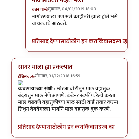
नाव आठवत नव्हते मला
शुक्रवार, 04/01/2019 18:00
बबन ताम्बे
In reply to
सुरूर (सातारा )
by
अमित मुंबईचा
नागोठण्याला पण असे काहीतरी झाले होते असे
वाचल्याचे आठवते.
प्रतिसाद देण्यासाठी
लॉग इन करा
किंवा
सदस्य व्हा
सागर माला ह्या प्रकल्पात
सोमवार, 31/12/2018 16:59
डँबिस००७
व्यवसायाच्या संधी :
छोट्या बोटीतुन माल वहातुक,
बंदरातुन माल नेणे आणणे. कंटेनर स्टफींग. रेल्वे करता
माल चढवणे वहातुकीच्या माल साठी यार्ड तयार करुन
तिथुन वेगवेगळ्या मार्गाने माल वहातुक बुक करणे.
प्रतिसाद देण्यासाठी
लॉग इन करा
किंवा
सदस्य व्हा