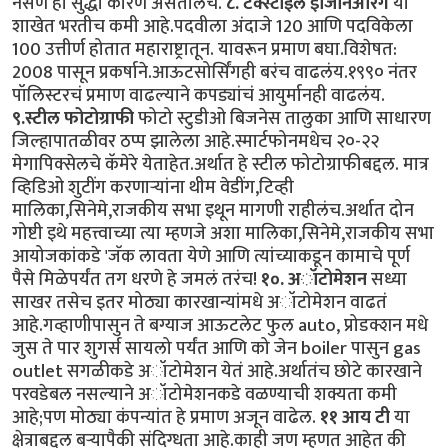
नसणे ही सुद्धा कारणे असतीलच.
८. टेक्स्टाईल इंजिनिअरिंग
या
शाखेत भरतीच कमी आहे.पदवीला अंदाजे 120 आणि पदविकेला
100 उत्तीर्ण होतात महाराष्ट्रातून. यावरून प्रमाण बघा.विशेषत:
2008 पासून प्रकर्षाने.आऊटसोर्सिंगही बरंच वाढलंय.१९९० नंतर
पॉलिस्टरचं प्रमाण वाढल्याने कपड्यांचं आयुर्मानही वाढलंय.
९.स्टील फोटोग्राफी
फोटो स्टुडीओ बिजनेस तालुका आणि साधारण
जिल्हापातळीवर ठप्प झालेला आहे.स्मार्टफोनमधेच २०-२२
मेगापिक्सेलचे कॅमेरे येताहेत.अर्थात हे स्टील फोटोग्राफीबद्दल. मात्र
व्हिडिओ शुटींग करणार्‍यांना थीम वेडींग,टिव्ही
मालिका,सिनेमे,राजकीय सभा इथून मागणी राहीलंच.अर्थात दोन
गोष्टी इथे महत्त्वाच्या त्या म्हणजे अशा मालिका,सिनेमे,राजकीय सभा
आयोजकांकडे 'जॅक लावता येणे आणि त्यांच्याकडून कामाचे पूर्ण
पैसे मिळेपर्यंत तग धरणे हे जमलं तरंच!
१०. अॉटोमेशन
सध्या
साखर तसेच इतर मोठ्या कारखान्यांमधे अॉटोमेशन वाढतं
आहे.गव्हाणीपासुन ते बग्याज आऊटलेट फुल auto, प्रोडक्शन मधे
जुस ते पार शुगर्स सायलो पर्यंत आणि को जेन boiler पासुन gas
outlet सगळीकडे अॉटोमेशन येतं आहे.अर्थातंच छोटे कारखाने
परवडेबल नसल्याने अॉटोमेशनकडे वळण्याची शक्यता कमी
आहे;पण मोठ्या कंपन्यांत हे प्रमाण अजून वाढेल.
११ आय टी
या
क्षेत्राबद्दल बर्‍यापैकी संदिग्धता आहे.काही जण म्हणत आहेत की