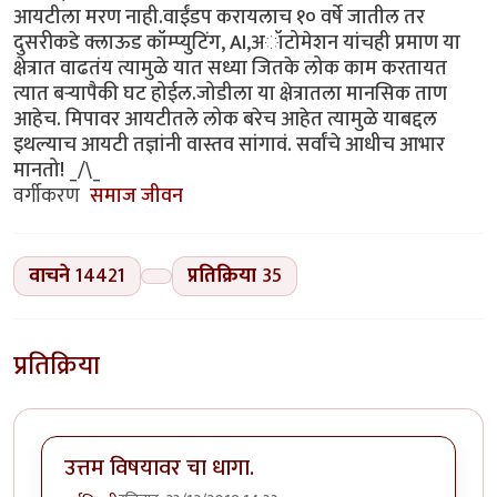
आयटीला मरण नाही.वाईंडप करायलाच १० वर्षे जातील तर
दुसरीकडे क्लाऊड कॉम्प्युटिंग, AI,अॉटोमेशन यांचही प्रमाण या
क्षेत्रात वाढतंय त्यामुळे यात सध्या जितके लोक काम करतायत
त्यात बर्‍यापैकी घट होईल.जोडीला या क्षेत्रातला मानसिक ताण
आहेच. मिपावर आयटीतले लोक बरेच आहेत त्यामुळे याबद्दल
इथल्याच आयटी तज्ञांनी वास्तव सांगावं. सर्वांचे आधीच आभार
मानतो! _/\_
वर्गीकरण
समाज जीवन
वाचने
14421
प्रतिक्रिया
35
प्रतिक्रिया
उत्तम विषयावर चा धागा.