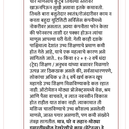
चार माणसांचे कुटुंब तिथल्या स्तरावर
खाऊनपिऊन सुखी असावा इतके कमावतो.
तिथले बारा बलुतेदार स्वतंत्र/रोजंदारीवर काम न
करता बहुदा युटिलिटी सर्विसेस कंपनीमध्ये
नोकरीवर असतात. अश्या कंपनीला फोन केला
की फोनवरच ताशी दर पक्का होऊन त्यांचा
माणूस आपल्या घरी येतो. गेली काही दशके
पाश्चिमात्य देशांत उच्च शिक्षणाचे प्रमाण कमी
होत गेले आहे, याचे एक महत्वाचे कारण असे
सांगितले जाते... १० किंवा १२ + १-२ वर्षे धंदा
(ट्रेड) शिक्षण / अनुभव यांच्या बळावर मिळणारे
उत्पन्न जर ठिकठाक असले की, सर्वसाधारणपणे,
लोकांचा अधिक ४ ते ६ वर्षे खर्च करून खूप
महागडे उच्च शिक्षण मिळविण्याकडे कल रहात
नाही. ऑटोमेशन मोठ्या प्रोजेक्ट्समध्ये वेळ, श्रम
आणि पैसा वाचवते, व त्यात नवनवीन विकास
होत राहील यात शंका नाही. त्याकामात ती
मशिन्स चालविण्याचे उच्च कौशल्य असलेली
माणसे, जास्त पगार असणारी, पण कमी संख्येने
तंत्रज्ञ लागतील.
मात्र, घरे व लहान-मोठ्या
इमारतींमधील देखरेखीचे काम (मेंटेनन्स) हे