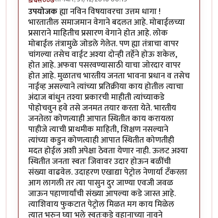
डँबिस००७
उपयोजक
ह्या नविन विषयावरचा उत्तम धागा !
भारतातील समाजमान वेगाने बदलत आहे. मोबाईलच्या
प्रसाराने माहितीच प्रसारण वेगाने होत आहे. लोक
मोबाईल तंत्रामुळे जोडले गेलेत. पण ह्या तंत्राचा वापर
चांगल्या तसेच वाईट अश्या दोन्ही तर्हेने होऊ शकेल,
होत आहे. अफवा पसरवण्यासाठी याचा जोरदार वापर
होत आहे. मुळातच भारतीय जनता भावना प्रधान व तसेच
नाईव्ह असल्याने त्यांच्या प्रतिक्रीया काय होतील त्याचा
अंदाज बांधुन तश्या प्रकारची माहीती त्यांच्याकडे
पोहोचवुन हवे तसे जनमत तयार करता येते. भारतीय
जनतेला कोणत्याही आपात स्थितीत काय करायला
पाहीजे त्याची प्राथमीक माहिती, शिक्षण नसल्याने
त्यांच्या कडुन कोणत्याही आपात स्थितीत कोणतीही
मदत होईल अशी अपेक्षा ठेवता येणार नाही. ऊलट अश्या
स्थितीत जनता स्वतः जिवावर उदार होऊन बळींची
संख्या वाढवेल. उदाहरण एखाद्या पेट्रोल नेणार्या टँकरला
आग लागली तर त्या पासुन दुर जाण्या एवजी जवळ
जाऊन पहाणार्यांची संख्या आपल्या कडे जास्त आहे.
त्याशिवाय फुकटात पेट्रोल मिळत मग काय मिळेल
त्यात भरुन घ्या भले स्वतःकडे वहानाच्या नावने