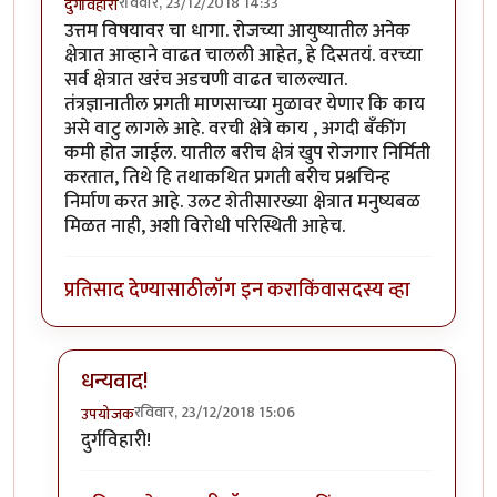
रविवार, 23/12/2018 14:33
दुर्गविहारी
उत्तम विषयावर चा धागा. रोजच्या आयुष्यातील अनेक
क्षेत्रात आव्हाने वाढत चालली आहेत, हे दिसतयं. वरच्या
सर्व क्षेत्रात खरंच अडचणी वाढत चालल्यात.
तंत्रज्ञानातील प्रगती माणसाच्या मुळावर येणार कि काय
असे वाटु लागले आहे. वरची क्षेत्रे काय , अगदी बँकींग
कमी होत जाईल. यातील बरीच क्षेत्रं खुप रोजगार निर्मिती
करतात, तिथे हि तथाकथित प्रगती बरीच प्रश्नचिन्ह
निर्माण करत आहे. उलट शेतीसारख्या क्षेत्रात मनुष्यबळ
मिळत नाही, अशी विरोधी परिस्थिती आहेच.
प्रतिसाद देण्यासाठी
लॉग इन करा
किंवा
सदस्य व्हा
धन्यवाद!
रविवार, 23/12/2018 15:06
उपयोजक
In reply to
उत्तम विषयावर चा धागा.
by
दुर्गविहारी
दुर्गविहारी!