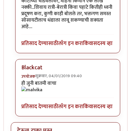
कोटीच्या भांडवलावर, महिना किमान एक लाख
नक्की...शिवाय रात्री-बेरात्री किंवा पहाटे कितीही ध्वनी
प्रदूषण करा, कुणी काही बोलले तर, भक्तगण समस्त
सोसायटीलाच धंद्याला लावू शकण्याची शक्यता
आहे....
प्रतिसाद देण्यासाठी
लॉग इन करा
किंवा
सदस्य व्हा
Blackcat
शुक्रवार, 04/01/2019 09:40
उपयोजक
In reply to
छान
by
Blackcat (verified= न पडताळणी केले
ही जुनी बातमी वाचा
प्रतिसाद देण्यासाठी
लॉग इन करा
किंवा
सदस्य व्हा
देऊळ टाका मस्त ...