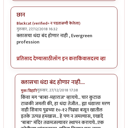
छान
Blackcat (verified= न पडताळणी केलेला)
गुरुवार, 27/12/2018 16:32
क्लासचा धंदा बंद होणार नाही , Evergreen
profession
प्रतिसाद देण्यासाठी
लॉग इन करा
किंवा
सदस्य व्हा
क्लासचा धंदा बंद होणार नाही....
गुरुवार, 27/12/2018 17:38
मुक्त विहारि
In reply to
छान
by
Blackcat (verified= न पडताळणी केले
किंवा मग "बाबा-महाराज" व्हायचे... चार कुटाळ
टाळकी जमली की, हा धंदा तेजीत... ह्या धंद्याला मरण
नाही शिवाय पुढच्या १०-१२ पिढ्या बसून खातील
इतके उत्पन्न हमखास... हे पण न जमल्यास, एखादे
"बाबा" मंदिर तळमजल्यावर स्थापन करायचे...एक