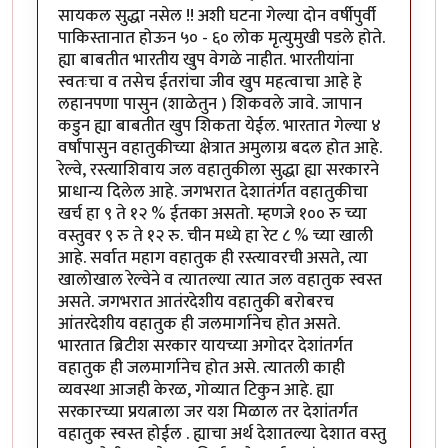
सायकल सुद्धा नसेल !! अशी घटना गेल्या दोन वर्षीपुर्वी
पाकिस्तानात होऊन ५० - ६० लोक मृत्युमुखी पडले होते.
ह्या बाबतीत भारतीय खुप वेगळे नाहीत. भारतीयांना
स्वतःचा व तसेच ईतरांचा जीव खुप महत्वाचा आहे हे
लहानपणा पासुन (शाळेतुन ) शिकवले जावे. जापान
कडुन ह्या बाबतीत खुप शिकता येईल. भारतात गेल्या ४
वर्षांपासुन वहातुकीच्या क्षेत्रात अमुलाग्र बदल होत आहे.
रेल्वे, रस्त्याशिवाय जल वहातुकीला सुद्धा ह्या सरकारने
प्राधान्य दिलेल आहे. जगभरात देशातंर्गत वहातुकीचा
खर्च हा ९ ते १२ % ईतका असतो. म्हणजे १०० रु च्या
वस्तुवर ९ रु ते १२ रु. चीन मध्ये हा रेट ८ % च्या खाली
आहे. सर्वात महाग वहातुक ही रस्त्यावरची असते, त्या
खालोखाल रेल्वेने व त्यातल्या त्यात जल वहातुक स्वस्त
असते. जगभरात आतंरदेशीय वहातुकी बरोबरच
आंतरदेशीय वहातुक ही जलमार्गानेच होत असते.
भारतात ब्रिटीश सरकार यायच्या अगोदर देशांतर्गत
वहातुक ही जलमार्गानेच होत असे. त्यातली काही
व्यवस्था आजही केरळ, गोव्यात टिकुन आहे. ह्या
सरकारच्या प्रयत्नाला जर यश मिळाल तर देशांतर्गत
वहातुक स्वस्त होईल . ह्याचा अर्थ देशातल्या देशात वस्तु