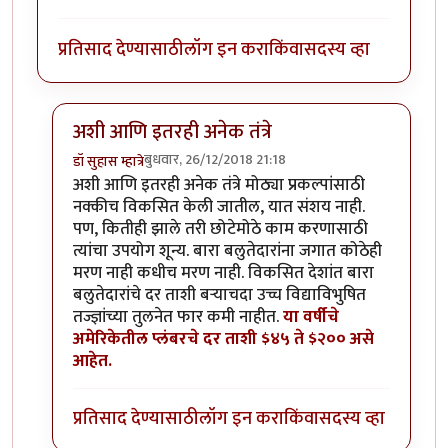
प्रतिसाद देण्यासाठी
लॉग इन करा
किंवा
सदस्य व्हा
अशी आणि इतरही अनेक तंत्रे
बुधवार, 26/12/2018 21:18
डॉ सुहास म्हात्रे
In reply to
सध्या बांधकाम क्षेत्रात
by
मार्मिक गोडसे
अशी आणि इतरही अनेक तंत्रे मोठ्या प्रकल्पांसाठी
नक्कीच विकसित केली जातील, यात संशय नाही.
पण, कितीही झाले तरी छोटेमोठे काम करणासाठी
त्यांचा उपयोग शून्य. बारा बलुतेदारांना जगात कोठेही
मरण नाही कधीच मरण नाही. विकसित देशांत बारा
बलुतेदारांचे दर ताशी बर्‍याचदा उच्च विद्याविभुषित
तज्ज्ञांच्या तुलनेत फार कमी नाहीत.
या वर्षीचे
अमेरिकेतील प्लंबरचे दर ताशी $४५ ते $२०० असे
आहेत.
प्रतिसाद देण्यासाठी
लॉग इन करा
किंवा
सदस्य व्हा