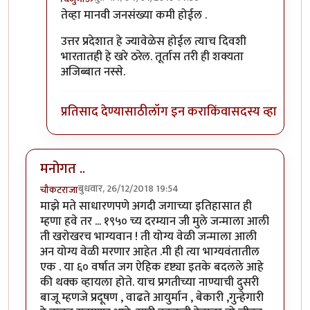
In reply to
जास्त चिंता न करावी
by
Rajesh188
तेव्हा मानवी जनसंख्या कमी होईल .
उत्तर प्रदेशात हे ज्यावेळेस होईल त्याच दिवशी
भारतातही हे खरे ठरेल. तूर्तास तरी ही शक्यता
अजिब्बात नस्से.
प्रतिसाद देण्यासाठी
लॉग इन करा
किंवा
सदस्य व्हा
मनोगत ..
बुधवार, 26/12/2018 19:54
चौकटराजा
माझे मते साधारणपणे अगदी जगाच्या इतिहासात ही
म्हणा हवे तर ... १९५० च्य दरम्यान जी मुले जन्माला आली
ती खरोखरच भाग्यवान ! ती योग्य वेळी जन्माला आली
अन योग्य वेळी मरणार आहेत .मी ही त्या भाग्यवंतातील
एक . या ६० वर्षात जग ऐहिक दृष्ट्या इतके बदलले आहे
की थक्क व्हायला होते. याच प्रगतीच्या नाण्याची दुसरी
बाजू म्हणजे प्रदूषण , वाढते आयुर्मान , बेकारी ,गुन्हेगारी