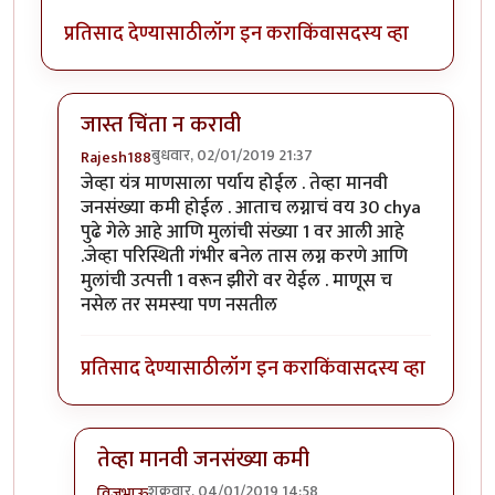
प्रतिसाद देण्यासाठी
लॉग इन करा
किंवा
सदस्य व्हा
जास्त चिंता न करावी
बुधवार, 02/01/2019 21:37
Rajesh188
In reply to
वेगवेगळ्या समाजघटकांना
by
तेजस आठवले
जेव्हा यंत्र माणसाला पर्याय होईल . तेव्हा मानवी
जनसंख्या कमी होईल . आताच लग्नाचं वय 30 chya
पुढे गेले आहे आणि मुलांची संख्या 1 वर आली आहे
.जेव्हा परिस्थिती गंभीर बनेल तास लग्न करणे आणि
मुलांची उत्पत्ती 1 वरून झीरो वर येईल . माणूस च
नसेल तर समस्या पण नसतील
प्रतिसाद देण्यासाठी
लॉग इन करा
किंवा
सदस्य व्हा
तेव्हा मानवी जनसंख्या कमी
शुक्रवार, 04/01/2019 14:58
विजुभाऊ