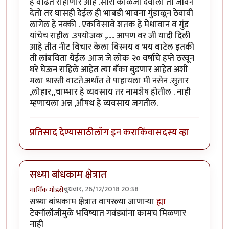
हे वाढत राहाणार आहे .सारी काळजी देवाला तो जीवन
देतो तर घासही देईल ही भाबडी भावना गुंडाळून ठेवावी
लागेल हे नक्की . एकविसावे शतक हे मेधावान व गुंड
यांचेच राहील .उपयोजक ,..... आपण वर जी यादी दिली
आहे तीत नीट विचार केला विस्मय व भय वाटेल इतकी
ती लांबविता येईल .आज जे लोक २० वर्षाचे हप्ते ठरवून
घरे घेऊन राहिले आहेत त्या बँका बुडणार आहेत अशी
मला धास्ती वाटते.अर्थात ते पाहायला मी नसेन .सुतार
,लोहार,,चाम्भार हे व्यवसाय तर नामशेष होतील . नाही
म्हणायला अन्न ,औषध हे व्यवसाय जगतील.
प्रतिसाद देण्यासाठी
लॉग इन करा
किंवा
सदस्य व्हा
सध्या बांधकाम क्षेत्रात
बुधवार, 26/12/2018 20:38
मार्मिक गोडसे
सध्या बांधकाम क्षेत्रात वापरल्या जाणाऱ्या
ह्या
टेक्नॉलॉजीमुळे भविष्यात गवंड्यांना कामच मिळणार
नाही