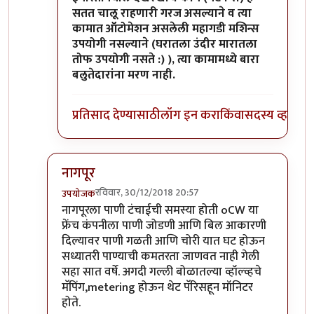
सतत चालू राहणारी गरज असल्याने व त्या
कामात ऑटोमेशन असलेली महागडी मशिन्स
उपयोगी नसल्याने (घरातला उंदीर मारातला
तोफ उपयोगी नसते :) ), त्या कामामध्ये बारा
बलुतेदारांना मरण नाही.
प्रतिसाद देण्यासाठी
लॉग इन करा
किंवा
सदस्य व्हा
नागपूर
रविवार, 30/12/2018 20:57
उपयोजक
In reply to
अशी आणि इतरही अनेक तंत्रे
by
डॉ सुहास म्हात्रे
नागपूरला पाणी टंचाईची समस्या होती oCW या
फ्रेंच कंपनीला पाणी जोडणी आणि बिल आकारणी
दिल्यावर पाणी गळती आणि चोरी यात घट होऊन
सध्यातरी पाण्याची कमतरता जाणवत नाही गेली
सहा सात वर्षे. अगदी गल्ली बोळातल्या व्हॉल्व्हचे
मॅपिंग,metering होऊन थेट पॅरिसहून मॉनिटर
होते.