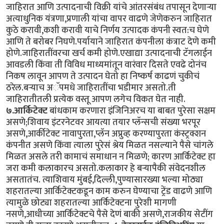
जाहिरात आणि उत्पादनाची विक्री यांचे आंतरसंबंध तपासून देणार्‍या
अत्याधुनिक यंत्रणा,प्रणाली यांचा वापर वाढणे जेणेकरुन जाहिरात
कुठे करावी,कशी करावी याचे निर्णय उत्पादक कंपनी स्वत:च घेणे
आणि ते बरोबर निघणे.पर्यायाने जाहिरात कंपनीला कंत्राट देणे कमी
होणे.जाहिरातींवरचा खर्च कमी होणे.एखाद्या उत्पादनाची टॅगलाईन
आवडली किंवा ती विविध माध्यमांतून वारंवार दिसते एवढे दोनंच
निकष लावून आपण ते उत्पादन घेतो हा निष्कर्ष काढणं चुकीचं
ठरेल.बर्‍याच अॅपमधे जाहिरातींचा भडीमार असतो.ती
जाहिरातीतली प्रत्येक वस्तू आपण लगेच विकत घेत नाही.
७.आर्किटेक्ट
बांधकाम करणारा इंजिनिअरच या बाबत पुरेसा सक्षम
असणे;शिवाय इंटरनेटवर आयत्या तयार प्लॅन्सची संख्या भरपूर
असणे,आर्कीटेक्ट नावापुरता,प्लॅन अप्रुव्ह करण्यापुरता कंस्ट्रक्शन
कंपनीत असणे किंवा त्याला पुरेसं श्रेय मिळत नसल्याने पैसे चांगले
मिळत असले तरी कामाचं समाधान न मिळणे; कारण आर्किटेक्ट हा
जरा कमी कलाकारच असतो.कलाकार हे बर्‍यापैकी संवेदनशील
असतातंच. त्याशिवाय मुंबई,दिल्ली,पुण्यासारख्या भल्या मोठ्या
शहरातल्या आर्किटेक्टकडून काम करुन घेण्याचा ट्रेंड वाढणे आणि
त्यामुळे छोट्या शहरातल्या आर्किटेक्टना पुरेशी मागणी
नसणे,आधीच्या आर्किटेक्टचे पैसे देणं बाकी असणे,राजकीय सेटींग