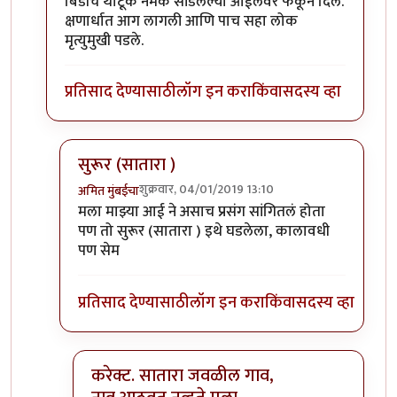
बिडीचे थोटूक नेमके सांडलेल्या ऑईलवर फेकून दिले.
क्षणार्धात आग लागली आणि पाच सहा लोक
मृत्युमुखी पडले.
प्रतिसाद देण्यासाठी
लॉग इन करा
किंवा
सदस्य व्हा
सुरूर (सातारा )
शुक्रवार, 04/01/2019 13:10
अमित मुंबईचा
In reply to
अशी घटना गेल्या दोन वर्षीपुर्वी पाकिस्तानात
मला माझ्या आई ने असाच प्रसंग सांगितलं होता
पण तो सुरूर (सातारा ) इथे घडलेला, कालावधी
पण सेम
प्रतिसाद देण्यासाठी
लॉग इन करा
किंवा
सदस्य व्हा
करेक्ट. सातारा जवळील गाव,