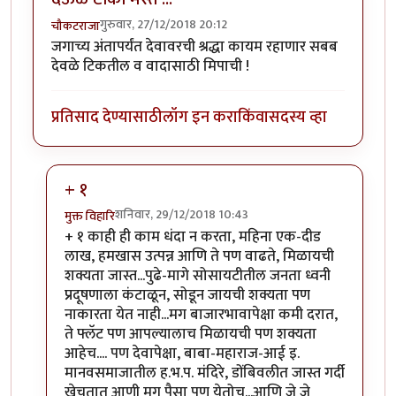
गुरुवार, 27/12/2018 20:12
चौकटराजा
जगाच्य अंतापर्यंत देवावरची श्रद्धा कायम रहाणार सबब
देवळे टिकतील व वादासाठी मिपाची !
प्रतिसाद देण्यासाठी
लॉग इन करा
किंवा
सदस्य व्हा
+ १
शनिवार, 29/12/2018 10:43
मुक्त विहारि
In reply to
देऊळ टाका मस्त ...
by
चौकटराजा
+ १ काही ही काम धंदा न करता, महिना एक-दीड
लाख, हमखास उत्पन्न आणि ते पण वाढते, मिळायची
शक्यता जास्त...पुढे-मागे सोसायटीतील जनता ध्वनी
प्रदूषणाला कंटाळून, सोडून जायची शक्यता पण
नाकारता येत नाही...मग बाजारभावापेक्षा कमी दरात,
ते फ्लॅट पण आपल्यालाच मिळायची पण शक्यता
आहेच.... पण देवापेक्षा, बाबा-महाराज-आई इ.
मानवसमाजातील ह.भ.प. मंदिरे, डोंबिवलीत जास्त गर्दी
खेचतात आणी मग पैसा पण येतोच...आणि जे जे