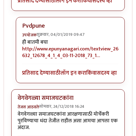
प्रतिसाद देण्यासाठी
लॉग इन करा
किंवा
सदस्य व्हा
Pvdpune
शुक्रवार, 04/01/2019 09:47
उपयोजक
In reply to
छोट्या रिटेल व्यापाऱ्यांना जास्त धोका नाही
by
Pv
ही बातमी बघा
http://www.epunyanagari.com/textview_26
632_12678_4_1_4_03-11-2018_73_1…
प्रतिसाद देण्यासाठी
लॉग इन करा
किंवा
सदस्य व्हा
वेगवेगळ्या समाजघटकांना
सोमवार, 24/12/2018 16:24
तेजस आठवले
वेगवेगळ्या समाजघटकांना आरक्षणासाठी मोर्चेकरी
पुरविण्याचा धंदा तेजीत राहील असा आमचा आपला एक
अंदाज.