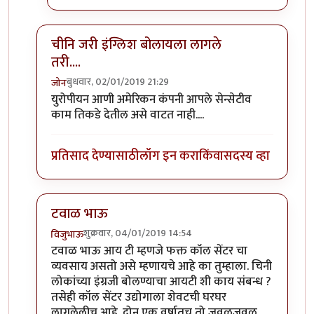
चीनि जरी इंग्लिश बोलायला लागले
तरी....
बुधवार, 02/01/2019 21:29
जोन
In reply to
आयटीबद्दल सहमत....चीनी लोक
by
टवाळ कार्टा
युरोपीयन आणी अमेरिकन कंपनी आपले सेन्सेटीव
काम तिकडे देतील असे वाटत नाही....
प्रतिसाद देण्यासाठी
लॉग इन करा
किंवा
सदस्य व्हा
टवाळ भाऊ
शुक्रवार, 04/01/2019 14:54
विजुभाऊ
In reply to
आयटीबद्दल सहमत....चीनी लोक
by
टवाळ कार्टा
टवाळ भाऊ आय टी म्हणजे फक्त कॉल सेंटर चा
व्यवसाय असतो असे म्हणायचे आहे का तुम्हाला. चिनी
लोकांच्या इंग्रजी बोलण्याचा आयटी शी काय संबन्ध ?
तसेही कॉल सेंटर उद्योगाला शेवटची घरघर
लागलेलीच आहे. दोन एक वर्षातच तो जवळजवळ