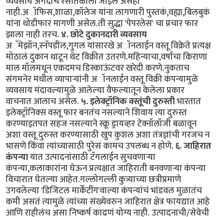
व्यवसाय अगदीच रसातळाला जाईल असंही
नाही.अॉफिस,शाळा,कॉलेज यांना लागणारी पुस्तकं,वह्या,बिलबुकं
यांना थोडीफार मागणी असेल.ती सुद्धा 'पेपरलेस' चा प्रचार फार
झाला नाही तरच.
४. छोटे दुकानदारी व्यवसाय
अॅमेझॉन,स्नॅपडील,गुगल यांसारखे अॉनलाईन वस्तू विक्रेते प्रत्यक्ष
मोठालं दुकान थाटून थेट विक्रीत उतरणे.महिन्याचा,वर्षाचा किराणा
माल मॉलमधून एकदमच डिस्काऊंटवर खरेदी करणे.नुकताच
संगमनेर मधील व्यापार्‍यांनी अॉनलाईन वस्तू विक्री कंपन्यामुळे
व्यवसाय मंदावल्यामुळे आलेल्या वैफल्यातून केलेला प्रकार
वाचनात आलाच असेल.
५. इलेक्ट्रॉनिक वस्तूंची दुरुस्ती
भारतात
इलेक्ट्रॉनिक्स वस्तू फार बनतंच नसल्याने शिवाय त्या दुरुस्त
करण्याइतपत सहज नसल्याने स्क्रू ड्रायव्हर टेक्नॉलॉजी बळावून
अशा वस्तू दुरुस्त करण्यासाठी खुप कुशल अशा तंत्रज्ञांची गरजच न
भासणे किंवा त्यांच्यासाठी पुरेसं कामच उपलब्ध न होणे.
६. जाहिरात
कंपन्या
यात उत्पादनांसाठी टॅगलाईन सुचवणार्‍या
कंपन्या,कलाकारांना घेऊन प्रत्यक्षात जाहिराती बनवणार्‍या कंपन्या
विचारात घेतल्या आहेत.गल्लोगल्ली कुत्र्याच्या छत्रीप्रमाणे
उगवलेल्या 'डिजिटल मार्केंटींग'वाल्या कंपन्यांचं भांडवल मुळातंच
कमी असतं त्यामुळे त्यांच्या संख्येवरुन जाहिरात क्षेत्र फायद्यात आहे
आणि राहीलंच असा निष्कर्ष काढणं योग्य नाही. उत्पादनाची/सेवेची