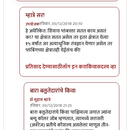
म्हात्रे सर!
रविवार, 30/12/2018 20:10
उपयोजक
In reply to
अशी आणि इतरही अनेक तंत्रे
by
डॉ सुहास म्हात्रे
हे अमेरिकेत. शिवाय प्लंबरला सतत काम असतं
का? या क्षेत्रात सतत असेल तर इतर क्षेत्रात येत्या
१५ वर्षांत जर अत्याधुनिक तंत्रज्ञान येणार असेल तर
प्लंबिंगच्या क्षेत्रातही येईलंच की!
प्रतिसाद देण्यासाठी
लॉग इन करा
किंवा
सदस्य व्हा
बारा बलुतेदारांचे किंवा
डॉ सुहास म्हात्रे
रविवार, 30/12/2018 21:25
In reply to
म्हात्रे सर!
by
उपयोजक
बारा बलुतेदारांचे किंवा पाश्चिमात्य जगात ज्यांना
ब्ल्यू कॉलर जॉब म्हणतात, त्यामध्ये सरासरी
(अवॅरेज) प्रतीचे कौशल्य असलेला माणूस तीन-