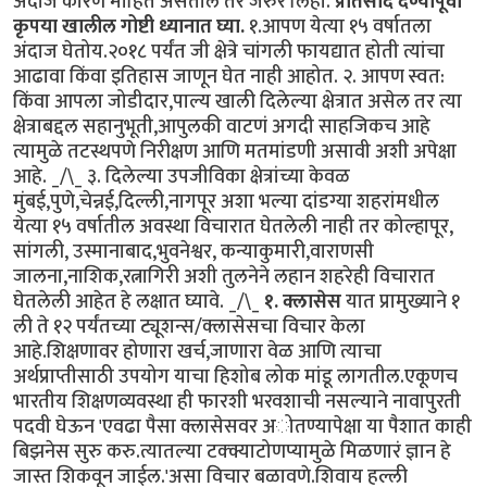
अंदाजे कारणं माहित असतील तर जरुर लिहा.
प्रतिसाद देण्यापूर्वी
कृपया खालील गोष्टी ध्यानात घ्या.
१.आपण येत्या १५ वर्षातला
अंदाज घेतोय.२०१८ पर्यंत जी क्षेत्रे चांगली फायद्यात होती त्यांचा
आढावा किंवा इतिहास जाणून घेत नाही आहोत. २. आपण स्वत:
किंवा आपला जोडीदार,पाल्य खाली दिलेल्या क्षेत्रात असेल तर त्या
क्षेत्राबद्दल सहानुभूती,आपुलकी वाटणं अगदी साहजिकच आहे
त्यामुळे तटस्थपणे निरीक्षण आणि मतमांडणी असावी अशी अपेक्षा
आहे. _/\_ ३. दिलेल्या उपजीविका क्षेत्रांच्या केवळ
मुंबई,पुणे,चेन्नई,दिल्ली,नागपूर अशा भल्या दांडग्या शहरांमधील
येत्या १५ वर्षातील अवस्था विचारात घेतलेली नाही तर कोल्हापूर,
सांगली, उस्मानाबाद,भुवनेश्वर, कन्याकुमारी,वाराणसी
जालना,नाशिक,रत्नागिरी अशी तुलनेने लहान शहरेही विचारात
घेतलेली आहेत हे लक्षात घ्यावे. _/\_
१. क्लासेस
यात प्रामुख्याने १
ली ते १२ पर्यंतच्या ट्यूशन्स/क्लासेसचा विचार केला
आहे.शिक्षणावर होणारा खर्च,जाणारा वेळ आणि त्याचा
अर्थप्राप्तीसाठी उपयोग याचा हिशोब लोक मांडू लागतील.एकूणच
भारतीय शिक्षणव्यवस्था ही फारशी भरवशाची नसल्याने नावापुरती
पदवी घेऊन 'एवढा पैसा क्लासेसवर अोतण्यापेक्षा या पैशात काही
बिझनेस सुरु करु.त्यातल्या टक्क्याटोणप्यामुळे मिळणारं ज्ञान हे
जास्त शिकवून जाईल.'असा विचार बळावणे.शिवाय हल्ली