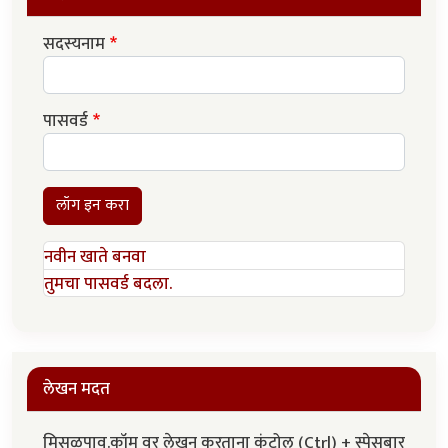
सदस्यनाम
पासवर्ड
लॉग इन करा
नवीन खाते बनवा
तुमचा पासवर्ड बदला.
लेखन मदत
मिसळपाव.कॉम वर लेखन करताना कंट्रोल (Ctrl) + स्पेसबार