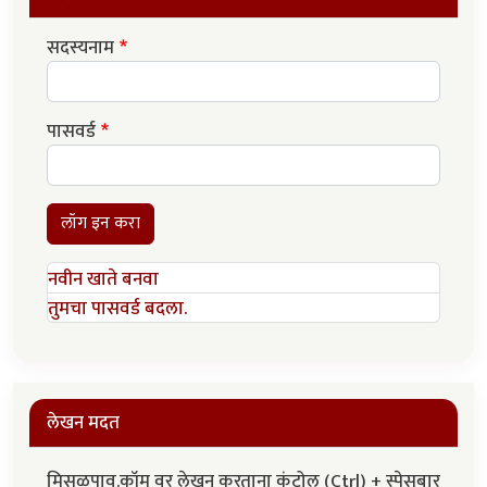
सदस्यनाम
पासवर्ड
लॉग इन करा
नवीन खाते बनवा
तुमचा पासवर्ड बदला.
लेखन मदत
मिसळपाव.कॉम वर लेखन करताना कंट्रोल (Ctrl) + स्पेसबार