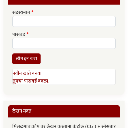
सदस्यनाम
पासवर्ड
लॉग इन करा
नवीन खाते बनवा
तुमचा पासवर्ड बदला.
लेखन मदत
मिसळपाव.कॉम वर लेखन करताना कंट्रोल (Ctrl) + स्पेसबार