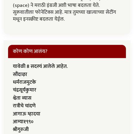
(space) ने मराठी इंग्रजी अशी भाषा बदलता येते.
सुरूवातीला फोनेटिक्स आहे. मात्र तुमच्या खात्याच्या सेटींग
मधून इनस्क्रीप्ट बदलता येईल.
कोण कोण आलंय?
यावेळी 8 सदस्यं आलेले आहेत.
सौंदाऴा
धर्मराजमुटके
चंद्रसूर्यकुमार
श्वेता व्यास
रात्रीचे चांदणे
आगाऊ म्हादया
आग्या१९९०
श्रीगुरुजी