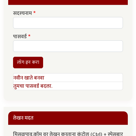
सदस्यनाम
पासवर्ड
लॉग इन करा
नवीन खाते बनवा
तुमचा पासवर्ड बदला.
लेखन मदत
मिसळपाव.कॉम वर लेखन करताना कंट्रोल (Ctrl) + स्पेसबार