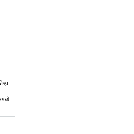
ेव्हा
मध्ये