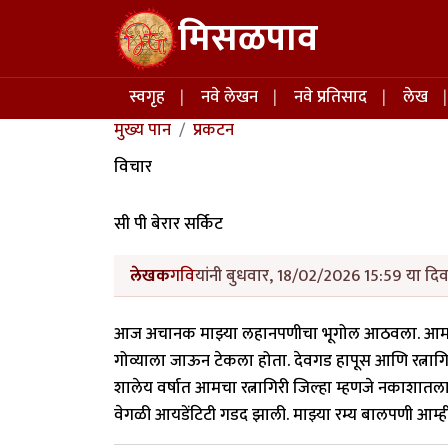
Skip to main content
मिसळपाव
Main navigation
स्वगृह
नवे लेखन
नवे प्रतिसाद
लेख
मुख्य पान
प्रकटन
विचार
सी पी बेरार सर्किट
लेखक
गवि
यांनी बुधवार, 18/02/2026 15:59 या दिव
आज अचानक माझ्या लहानपणीचा भूगोल आठवला. आमचा रत्नाग
गोव्याला जाऊन टेकला होता. देवगड हापूस आणि रत्नागिर
शालेय वर्षात आमचा रत्नागिरी जिल्हा म्हणजे नकाशात
वेगळी आयडेंटिटी गडद झाली. माझ्या रम्य बालपणी आम्ही रोज