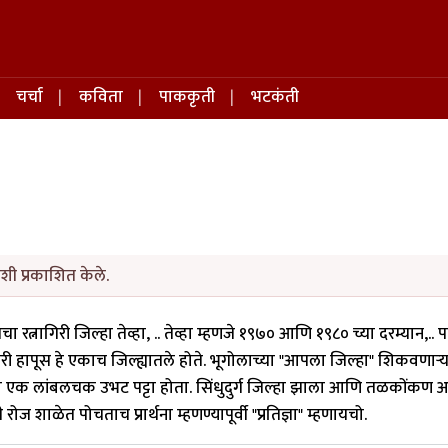
चर्चा
कविता
पाककृती
भटकंती
शी प्रकाशित केले.
िरी जिल्हा तेव्हा, .. तेव्हा म्हणजे १९७० आणि १९८० च्या दरम्यान,.. प
ी हापूस हे एकाच जिल्ह्यातले होते. भूगोलाच्या "आपला जिल्हा" शिकवणाऱ्
ला एक लांबलचक उभट पट्टा होता. सिंधुदुर्ग जिल्हा झाला आणि तळकोंकण 
 शाळेत पोचताच प्रार्थना म्हणण्यापूर्वी "प्रतिज्ञा" म्हणायचो.