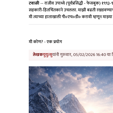
टवाळी
-- राजीव उपाध्ये (पूर्वप्रसिद्धी - फेसबुक) १
सहकारी-हितचिंतकाने उचलला. माझी बढती रखडवण्याची
मी त्याच्या हाताखाली पी०एच०डी० करावी म्हणून माझ्या 
मी कोण? - एक प्रयोग
लेखक
युयुत्सु
यांनी गुरुवार, 05/02/2026 16:40 या द