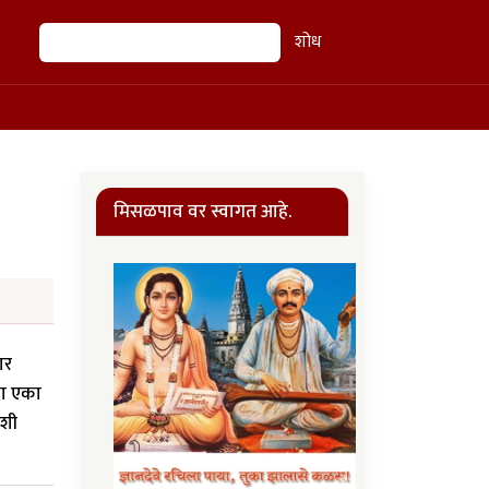
शोध
शोध
मिसळपाव वर स्वागत आहे.
ार
या एका
अशी