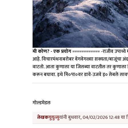
मी कोण? - एक प्रयोग
============ -राजीव उपाध्ये
आहे. विचारमंथनाबरोबर वेगवेगळ्या शक्यता/बाजूंचा अ
वाटतो. आता कुणाला या जिलब्या वाटतील तर कुणाला पिपाण
करून बघावा. इथे मि०पा०वर डावे-उजवे इ० लेबले लावण्य
गोल्डमेडल
लेखक
युयुत्सु
यांनी बुधवार, 04/02/2026 12:48 या द