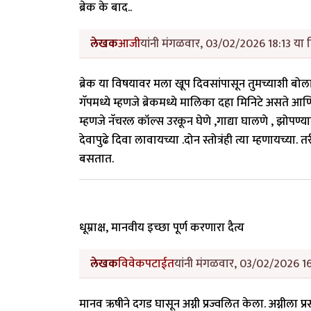
ब्रेक के बाद..
लेखक
आजी
यांनी मंगळवार, 03/02/2026 18:13 या द
ब्रेक या विषयावर मला खूप दिवसांपासून तुमच्याशी बोलायच
गॅपमध्ये म्हणजे ब्रेकमध्ये मालिका दहा मिनिटे असते आण
म्हणजे नॅचरल कॉल्स उरकून घेणे ,गाद्या घालणे , झोपण्या
देवापुढे दिवा लावायच्या .दोन स्तोत्रंही त्या म्हणायच्य
बसतात.
धूम्राक्ष, मानवीय इच्छा पूर्ण करणारा दैत्य
लेखक
विवेकपटाईत
यांनी मंगळवार, 03/02/2026 16
मानव ऋषीने दगड घासून अग्नी प्रज्वलित केला. अग्नीला प्रसन