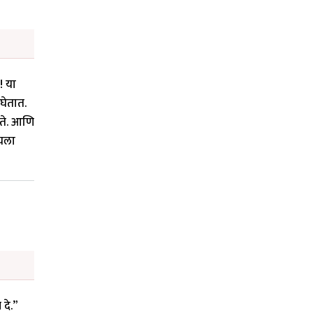
! या
 घेतात.
ेते. आणि
ायला
 दे.”