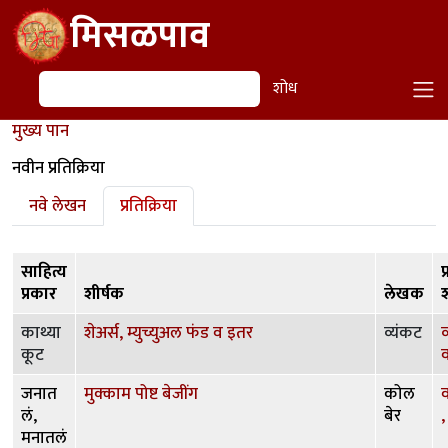
Skip to main content
मिसळपाव
शोध
शोध
मुख्य पान
नवीन प्रतिक्रिया
Primary tabs
नवे लेखन
प्रतिक्रिया
साहित्य
प
प्रकार
शीर्षक
लेखक
श
काथ्या
शेअर्स, म्युच्युअल फंड व इतर
व्यंकट
व
कूट
व
जनात
मुक्काम पोष्ट बेजींग
कोल
लं,
बेर
,
मनातलं