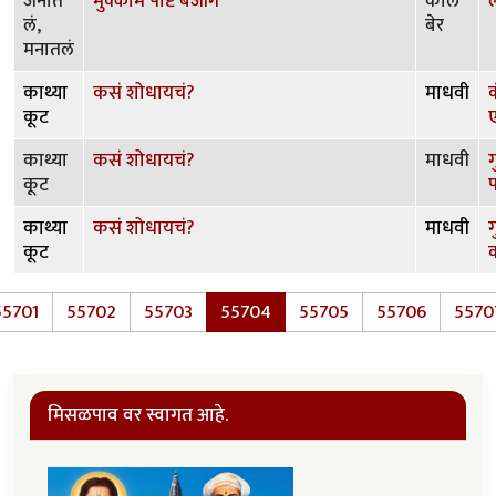
जनात
मुक्काम पोष्ट बेजींग
कोल
ल
लं,
बेर
मनातलं
काथ्या
कसं शोधायचं?
माधवी
क
कूट
काथ्या
कसं शोधायचं?
माधवी
ग
कूट
काथ्या
कसं शोधायचं?
माधवी
ग
कूट
Pagination
55701
55702
55703
55704
55705
55706
5570
मिसळपाव वर स्वागत आहे.