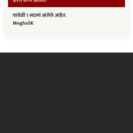
कोण कोण आलंय?
यावेळी 1 सदस्यं आलेले आहेत.
MeghaSK