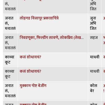
लं,
अभि
मनातलं
जित
जनात
लोहगड विसापूर प्रकाशचित्रे
जुना
लं,
अभि
मनातलं
जित
जनात
निवडणूका, फिल्डींग लावणे, लोकप्रिय (लेखक) बनणे इत्यादी
सहज
भ
लं,
मनातलं
काथ्या
कसं शोधायचं?
माधवी
कूट
काथ्या
कसं शोधायचं?
माधवी
कूट
जनात
मुक्काम पोष्ट बेजींग
कोल
लं,
बेर
!
मनातलं